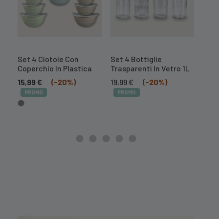
Set 4 Ciotole Con
Set 4 Bottiglie
Affe
Coperchio In Plastica
Trasparenti In Vetro 1L
Acci
Pro
Il
Il
15,99
€
(-20%)
19,99
€
(-20%)
prezzo
prezzo
Il
7,99
PROMO
PROMO
originale
attuale
prez
era:
è:
orig
24,99 €.
19,99 €.
era:
9,99 