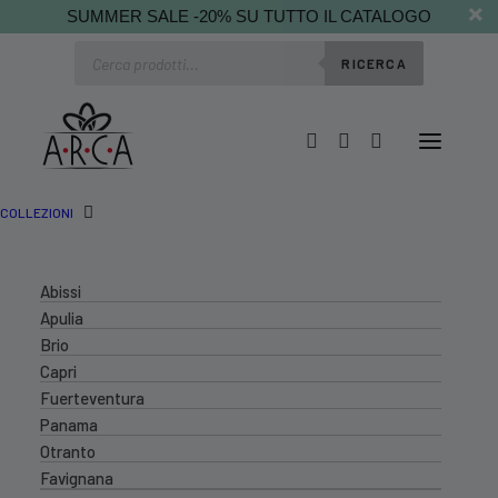
SUMMER SALE -20% SU TUTTO IL CATALOGO
Ricerca
RICERCA
prodotti
COLLEZIONI
Abissi
Apulia
Brio
Capri
Fuerteventura
Panama
Otranto
Favignana