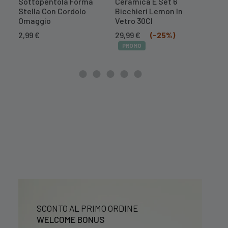
Sottopentola Forma
Ceramica E Set 6
Cer
Stella Con Cordolo
Bicchieri Lemon In
Il
16,7
Omaggio
Vetro 30Cl
prez
PR
Il
Il
orig
2,99
€
29,99
€
(-25%)
prezzo
prezzo
era:
PROMO
originale
attuale
20,9
era:
è:
39,99 €.
29,99 €.
SCONTO AL PRIMO ORDINE
WELCOME BONUS