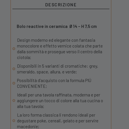
DESCRIZIONE
Bolo reactive in ceramica Ø 14 – H 7,5 cm
Design moderno ed elegante con fantasia
monocolore e effetto vernice colata che parte
dalla sommità e prosegue verso il centro della
ciotola;
Disponibili in 5 varianti di cromatiche: grey,
smeraldo, space, allura, e verde;
Possibilità d’acquisto con la formula PIÚ
CONVENIENTE;
Ideali per una tavola raffinata, moderna e per
aggiungere un tocco di colore alla tua cucina o
alla tua tavola;
La loro forma classica li rendono ideali per
degustare poke, cereali, gelato e per servire
macedonie;