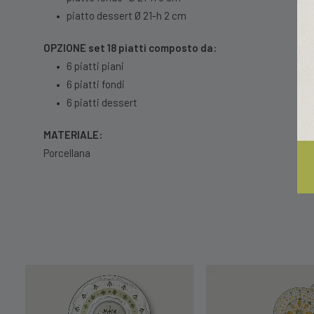
•
piatto dessert Ø 21-h 2 cm
OPZIONE
set 18 piatti composto da:
•
6 piatti piani
•
6 piatti fondi
•
6 piatti dessert
MATERIALE:
Porcellana