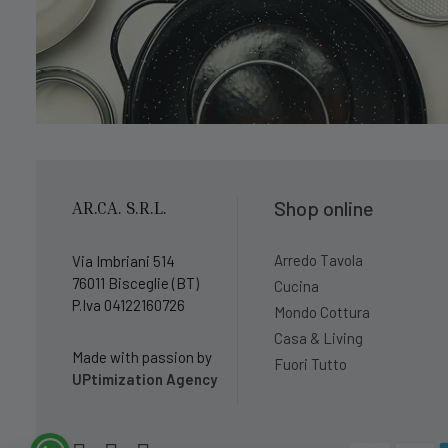
Shop online
AR.CA. S.R.L.
Arredo Tavola
Via Imbriani 514
76011 Bisceglie (BT)
Cucina
P.Iva 04122160726
Mondo Cottura
Casa & Living
Made with passion by
Fuori Tutto
UPtimization Agency