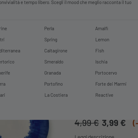
vivialità e tempo libero. Scegli il mood che meglio racconta il tuo
rine
Perla
Amalfi
tri
Spring
Lemon
E?
10% DI SCONTO
SCOPRI
|
SPEDIZIONE GRATUITA
CON UN ORDINE 
diterranea
Caltagirone
Fish
rtorico
Smeraldo
Ischia
erife
Granada
Portocervo
rra
Portofino
Forte dei Marmi
Piatto Apulia 
ari
La Costiera
Reactive
Cod. Prodotto:
PIATTOAPULI
4,99
€
3,99
€
(
Leggi descrizione