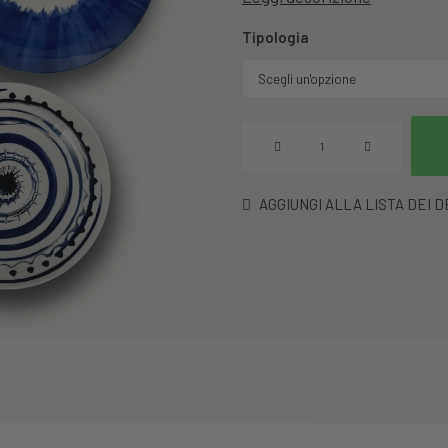
Tipologia
Piatto
Apulia
Spirale
AGGIUNGI ALLA LISTA DEI 
Blu
In
Porcellana
quantità