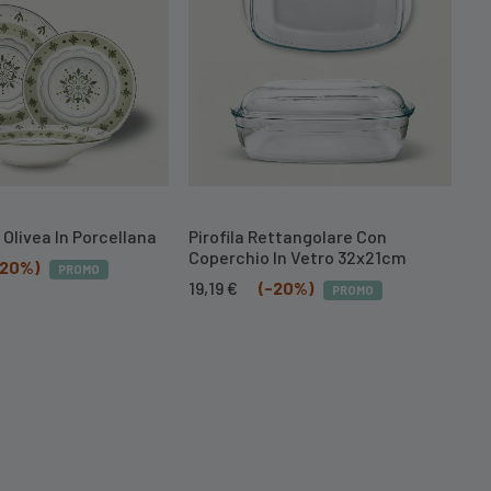
i Olivea In Porcellana
Pirofila Rettangolare Con
Coperchio In Vetro 32x21cm
-20%)
PROMO
Il
Il
19,19
€
(-20%)
PROMO
prezzo
prezzo
originale
attuale
era:
è:
23,99 €.
19,19 €.