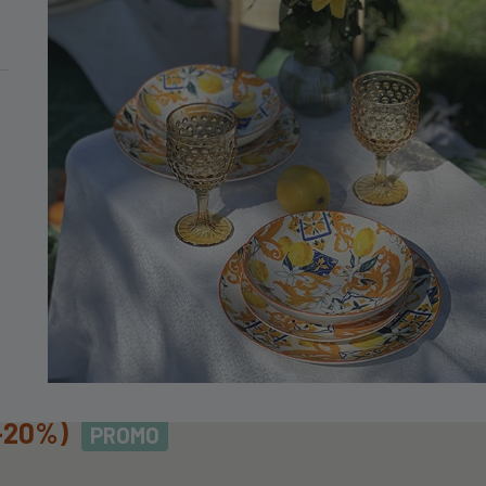
MINIMO DI 99€
Spirale Blu In Porcellana
ASPIRALEBLUINPORCELLANA
-20%)
PROMO