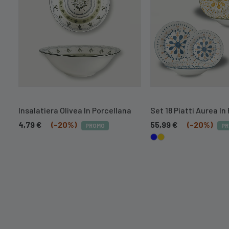
Insalatiera Olivea In Porcellana
Set 18 Piatti Aurea In
4,79
€
(-20%)
55,99
€
(-20%)
PROMO
P