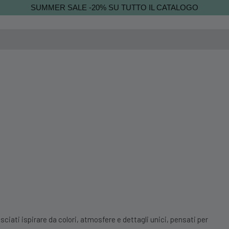
SUMMER SALE -20% SU TUTTO IL CATALOGO
sciati ispirare da colori, atmosfere e dettagli unici, pensati per