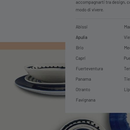
accompagnarti tra design, con
modo di vivere.
Abissi
Ma
Apulia
Vie
PRIMO ORDIN
Brio
Me
Capri
Pue
Fuerteventura
Ten
Panama
Tie
Otranto
Lip
Favignana