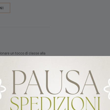
NI
onare un tocco di classe alla
e e dessert;
lavati in lavastoviglie.