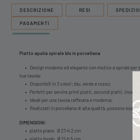
DESCRIZIONE
RESI
SPEDIZIO
PAGAMENTI
Piatto apulia spirale blu in porcellana
•
Design moderno ed elegante con motivo a spirale per d
tua tavola;
•
Disponibili in 3 colori: blu, verde e rosso;
•
Perfetti per servire primi piatti, secondi piatti, insalat
•
Ideali per una tavola raffinata e moderna;
•
Realizzati in porcellana di alta qualità, possono essere 
DIMENSIONI:
•
piatto piano Ø 27-h 2 cm
•
piatto fondo Ø 21-h 5 cm