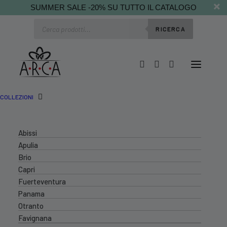
SUMMER SALE -20% SU TUTTO IL CATALOGO
Ricerca
RICERCA
prodotti
COLLEZIONI
Abissi
Apulia
Brio
Capri
Fuerteventura
Panama
Otranto
Favignana