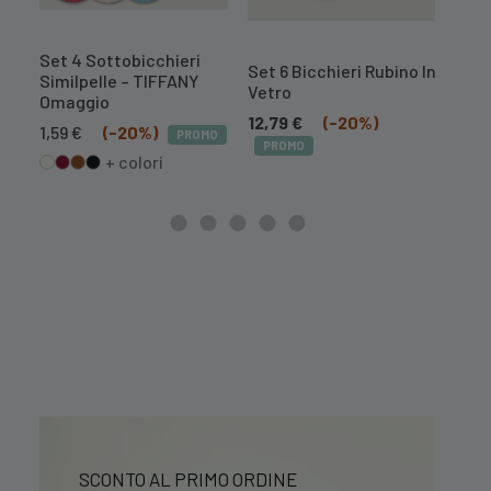
Set 4 Sottobicchieri
Set 
Set 6 Bicchieri Rubino In
Similpelle – TIFFANY
Simi
Vetro
Omaggio
1,59
12,79
€
(-20%)
Il
Il
1,59
€
(-20%)
PROMO
PR
PROMO
prezzo
prezzo
+ colori
originale
attuale
era:
è:
1,99 €.
1,59 €.
SCONTO AL PRIMO ORDINE