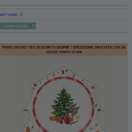
GIFT CARD
FUORI TUTTO
PRIMO ORDINE?
10% DI SCONTO
SCOPRI
|
SPEDIZIONE GRATUITA
CON UN
ORDINE MINIMO DI 99€