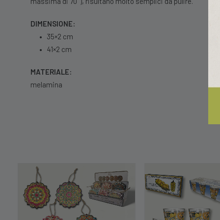
massima di 70°), risultano molto semplici da pulire.
DIMENSIONE:
•
35×2 cm
•
41×2 cm
MATERIALE:
melamina