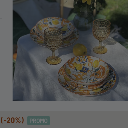
MINIMO DI 99€
do Basso In Melamina
le Rosso
SOMELAMINASPIRALEROSSO
(-20%)
PROMO