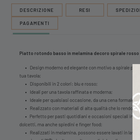
DESCRIZIONE
RESI
SPEDIZIO
PAGAMENTI
Piatto rotondo basso in melamina decoro spirale rosso
•
Design moderno ed elegante con motivo a spirale per d
tua tavola;
•
Disponibili in 2 colori: blu e rosso;
•
Ideali per una tavola raffinata e moderna;
•
Ideale per qualsiasi occasione, da una cena formale a 
•
Realizzato con materiali di alta qualità che lo rendono 
•
Perfetto per pasti quotidiani e occasioni speciali in cui
dolcetti, ma anche spiedini e finger food;
•
Realizzati in melamina, possono essere lavati in lavas