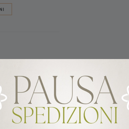
NI
onare un tocco di classe alla
un pranzo informale;
resistente e durevole;
 servire frutta, pasticcini e
toviglie (a una temperatura