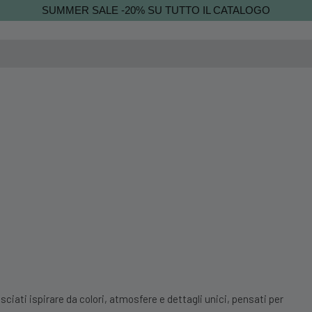
SUMMER SALE -20% SU TUTTO IL CATALOGO
sciati ispirare da colori, atmosfere e dettagli unici, pensati per