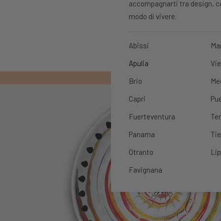
accompagnarti tra design, con
modo di vivere.
Abissi
Ma
Apulia
Vie
PRIMO ORDIN
Brio
Me
Capri
Pue
Fuerteventura
Ten
Panama
Tie
Otranto
Lip
Favignana