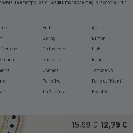
vivialità e tempo libero. Scegli il mood che meglio racconta il tuo
rine
Perla
Amalfi
tri
Spring
Lemon
E?
10% DI SCONTO
SCOPRI
|
SPEDIZIONE GRATUITA
CON UN ORDINE 
diterranea
Caltagirone
Fish
rtorico
Smeraldo
Ischia
erife
Granada
Portocervo
Piatto Roton
rra
Portofino
Forte dei Marmi
Decoro Spira
ari
La Costiera
Reactive
Cod. Prodotto:
ROTONDOBAS
15,99
€
12,79
€