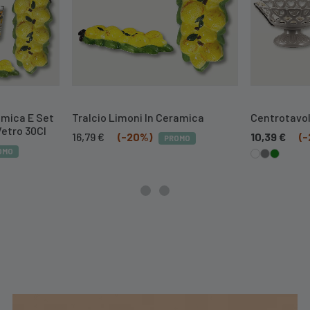
amica E Set
Tralcio Limoni In Ceramica
Centrotavol
Vetro 30Cl
Il
Il
16,79
€
(-20%)
10,39
€
(
PROMO
prezzo
prezzo
OMO
originale
attuale
era:
è:
20,99 €.
16,79 €.