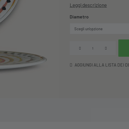
Leggi descrizione
Diametro
Piatto
Rotondo
Basso
AGGIUNGI ALLA LISTA DEI 
In
Melamina
Decoro
Spirale
Rosso
quantità