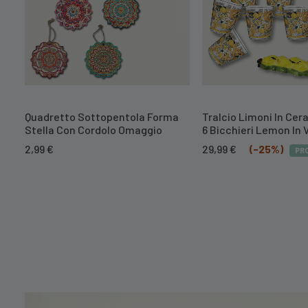
Quadretto Sottopentola Forma
Tralcio Limoni In Cer
Stella Con Cordolo Omaggio
6 Bicchieri Lemon In 
Il
Il
2,99
€
29,99
€
(-25%)
PR
prezzo
prezzo
originale
attuale
era:
è:
39,99 €.
29,99 €.