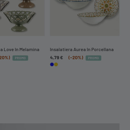
a Love In Melamina
Insalatiera Aurea In Porcellana
In
-20%)
4,79
€
(-20%)
4,
PROMO
PROMO