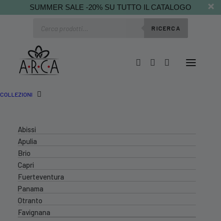
SUMMER SALE -20% SU TUTTO IL CATALOGO
Ricerca
RICERCA
prodotti
COLLEZIONI
Abissi
Apulia
Brio
Capri
Fuerteventura
Panama
Otranto
Favignana