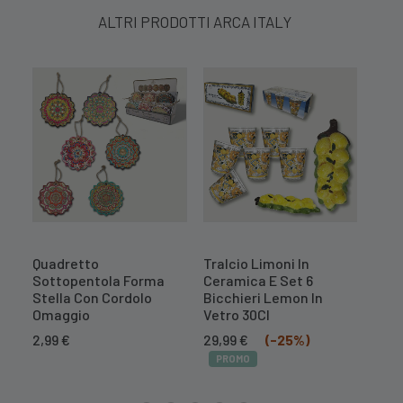
ALTRI PRODOTTI ARCA ITALY
Quadretto
Tralcio Limoni In
Tral
Sottopentola Forma
Ceramica E Set 6
Cer
Stella Con Cordolo
Bicchieri Lemon In
Il
16,7
Omaggio
Vetro 30Cl
prez
PR
Il
Il
orig
2,99
€
29,99
€
(-25%)
prezzo
prezzo
era:
PROMO
originale
attuale
20,9
era:
è: