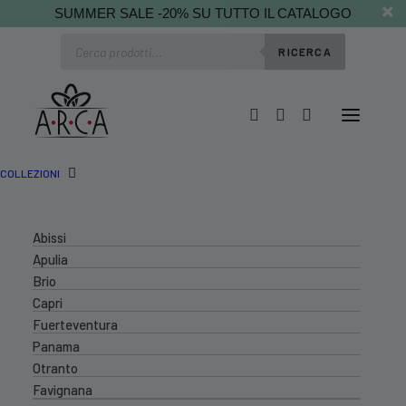
SUMMER SALE -20% SU TUTTO IL CATALOGO
Ricerca
RICERCA
prodotti
COLLEZIONI
Abissi
Apulia
Brio
Capri
Fuerteventura
Panama
Otranto
Favignana