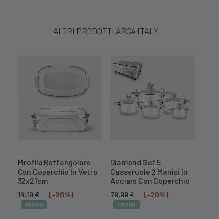
ALTRI PRODOTTI ARCA ITALY
Pirofila Rettangolare
Diamond Set 5
Diam
Con Coperchio In Vetro
Casseruole 2 Manici In
Cass
32x21cm
Acciaio Con Coperchio
Acci
Il
Il
Il
Il
Il
19,19
€
(-20%)
79,99
€
(-20%)
55,9
prezzo
prezzo
prezzo
prezzo
prez
PROMO
PROMO
PR
originale
attuale
originale
attuale
orig