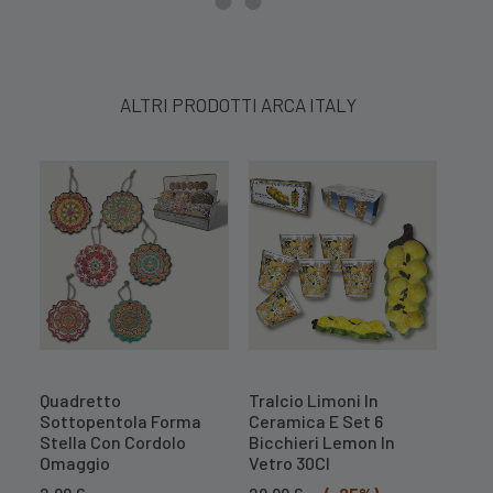
ALTRI PRODOTTI ARCA ITALY
Quadretto
Tralcio Limoni In
Cent
Sottopentola Forma
Ceramica E Set 6
Mel
Stella Con Cordolo
Bicchieri Lemon In
10,
Omaggio
Vetro 30Cl
PR
Il
Il