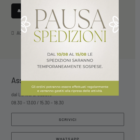
34,99 €.
27,99 €.
🔔 Avvisami quando disponibile
AGGIUNGI ALLA LISTA DEI DESIDERI
Assistenza Clienti
dal Lunedì al Sabato
08.30 – 13.00 / 15.30 – 18.30
SCRIVICI
WHATSAPP