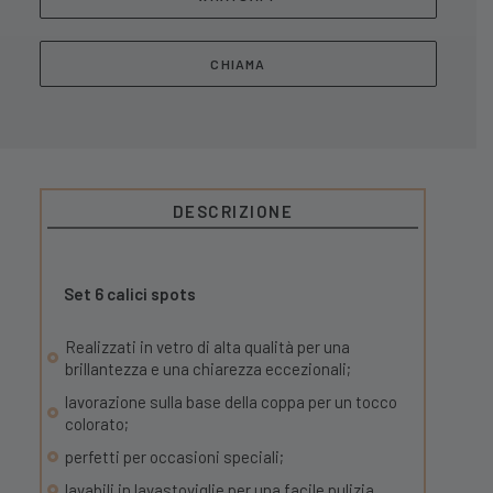
CHIAMA
DESCRIZIONE
Set 6 calici spots
Realizzati in vetro di alta qualità per una
brillantezza e una chiarezza eccezionali;
lavorazione sulla base della coppa per un tocco
colorato;
perfetti per occasioni speciali;
lavabili in lavastoviglie per una facile pulizia.