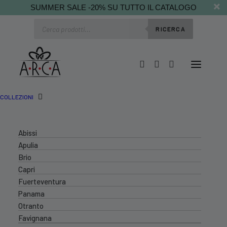
SUMMER SALE -20% SU TUTTO IL CATALOGO
Ricerca
RICERCA
prodotti
COLLEZIONI
Abissi
Apulia
Brio
Capri
Fuerteventura
Panama
Otranto
Favignana