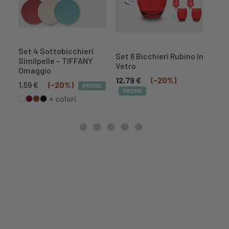
Set 4 Sottobicchieri
Set 
Set 6 Bicchieri Rubino In
Similpelle – TIFFANY
Simi
Vetro
Omaggio
1,59
12,79
€
(-20%)
Il
Il
1,59
€
(-20%)
PROMO
PR
PROMO
prezzo
prezzo
+ colori
originale
attuale
era:
è:
1,99 €.
1,59 €.