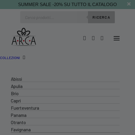
SUMMER SALE -20% SU TUTTO IL CATALOGO
Ricerca
RICERCA
prodotti
COLLEZIONI
Abissi
Apulia
Brio
Capri
Fuerteventura
Panama
Otranto
Favignana