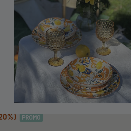
MINIMO DI 99€
mina Otranto
MINAOTRANTO01
-20%)
PROMO