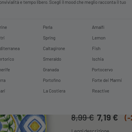
vivialità e tempo libero. Scegli il mood che meglio racconta il tuo
rine
Perla
Amalfi
tri
Spring
Lemon
E?
10% DI SCONTO
SCOPRI
|
SPEDIZIONE GRATUITA
CON UN ORDINE 
diterranea
Caltagirone
Fish
ertorico
Smeraldo
Ischia
nerife
Granada
Portocervo
rra
Portofino
Forte dei Marmi
Vassoio Mela
ari
La Costiera
Reactive
Cod. Prodotto:
VASSOIOMELA
8,99
€
7,19
€
(
Leggi descrizione