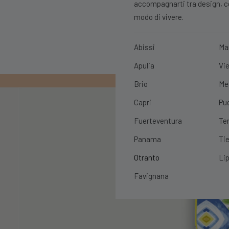
accompagnarti tra design, con
modo di vivere.
Abissi
Ma
Apulia
Vie
PRIMO ORDIN
Brio
Me
Capri
Pu
Fuerteventura
Te
Panama
Tie
Otranto
Lip
Favignana