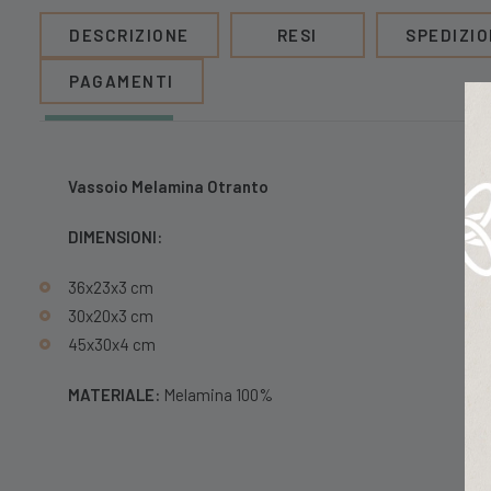
DESCRIZIONE
RESI
SPEDIZIO
PAGAMENTI
Vassoio Melamina Otranto
DIMENSIONI:
36x23x3 cm
30x20x3 cm
45x30x4 cm
MATERIALE:
Melamina 100%