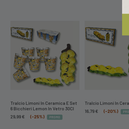
Tralcio Limoni In Ceramica E Set
Tralcio Limoni In Ce
6 Bicchieri Lemon In Vetro 30Cl
Il
Il
16,79
€
(-20%)
PR
Il
Il
prezzo
prezzo
29,99
€
(-25%)
PROMO
prezzo
prezzo
originale
attuale
originale
attuale
era:
è: