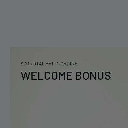
era:
è:
20,99 €.
16,79 €.
39,99 €.
29,99 €.
SCONTO AL PRIMO ORDINE
WELCOME BONUS