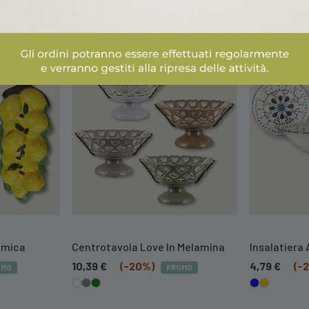
ALTRI PRODOTTI ARCA ITALY
ramica
Centrotavola Love In Melamina
Insalatiera 
10,39
€
(-20%)
4,79
€
(-
OMO
PROMO