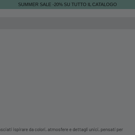
SUMMER SALE -20% SU TUTTO IL CATALOGO
sciati ispirare da colori, atmosfere e dettagli unici, pensati per