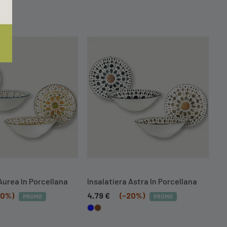
Aurea In Porcellana
Insalatiera Astra In Porcellana
In
20%)
4,79
€
(-20%)
4,
PROMO
PROMO