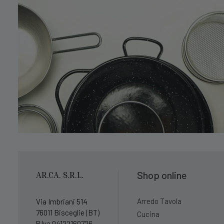
Shop online
AR.CA. S.R.L.
Arredo Tavola
Via Imbriani 514
76011 Bisceglie (BT)
Cucina
P.Iva 04122160726