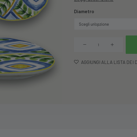
Diametro
Vassoio
Melamina
Otranto
AGGIUNGI ALLA LISTA DEI 
quantità