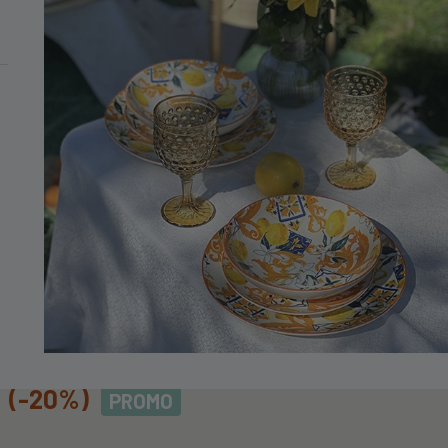
MINIMO DI 99€
nici Vulcania
ANIA
(-20%)
PROMO