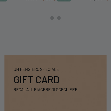
prezzo
prezzo
prezzo
pre
originale
attuale
originale
att
era:
è:
era:
è:
69,99 €.
55,99 €.
42,99 €.
34,
UN PENSIERO SPECIALE
GIFT CARD
REGALA IL PIACERE DI SCEGLIERE