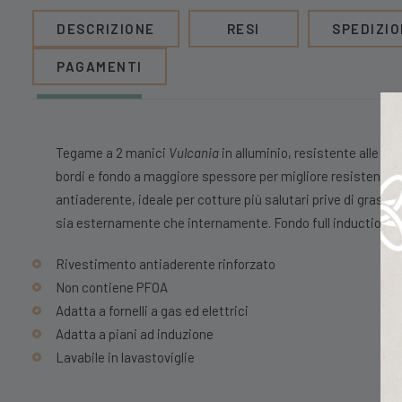
DESCRIZIONE
RESI
SPEDIZIO
PAGAMENTI
Tegame a 2 manici
Vulcania
in alluminio, resistente alle al
bordi e fondo a maggiore spessore per migliore resistenza.
antiaderente, ideale per cotture più salutari prive di grassi
sia esternamente che internamente. Fondo full induction.
Rivestimento antiaderente rinforzato
Non contiene PFOA
Adatta a fornelli a gas ed elettrici
Adatta a piani ad induzione
Lavabile in lavastoviglie