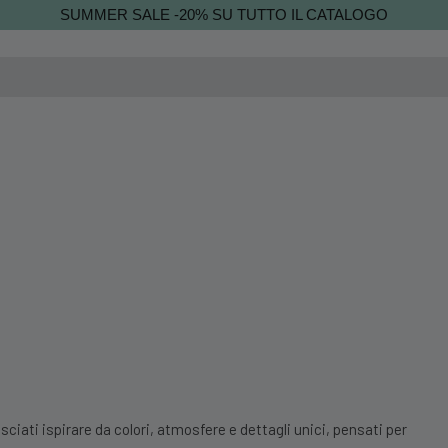
SUMMER SALE -20% SU TUTTO IL CATALOGO
sciati ispirare da colori, atmosfere e dettagli unici, pensati per