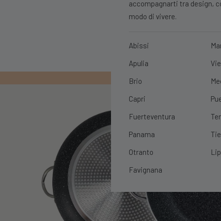
accompagnarti tra design, con
modo di vivere.
Abissi
Ma
Apulia
Vie
PRIMO ORDIN
Brio
Me
Capri
Pue
Fuerteventura
Ten
Panama
Tie
Otranto
Lip
Favignana