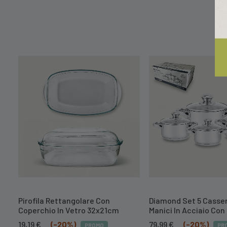
Pirofila Rettangolare Con
Diamond Set 5 Casser
Coperchio In Vetro 32x21cm
Manici In Acciaio Con
Il
Il
Il
Il
19,19
€
(-20%)
79,99
€
(-20%)
PROMO
PR