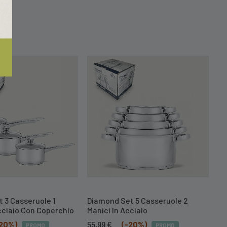
 3 Casseruole 1
Diamond Set 5 Casseruole 2
Di
cciaio Con Coperchio
Manici In Acciaio
Ma
Il
Il
Il
-20%)
55,99
€
(-20%)
34
PROMO
PROMO