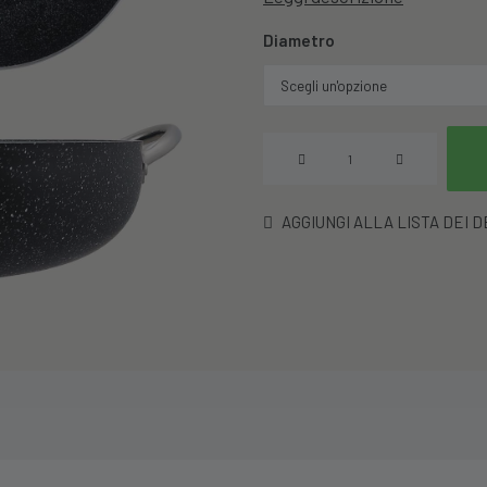
Diametro
Tegame
A
2
AGGIUNGI ALLA LISTA DEI 
Manici
Vulcania
quantità