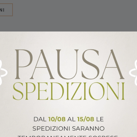
NI
te temperature e priva di PFOA,
 Ottimo rivestimento
. Estremamente facili da pulire