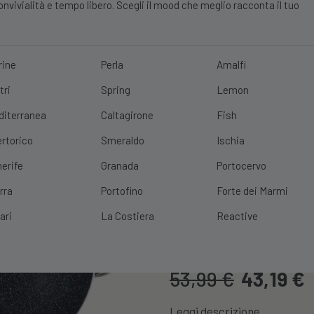
vivialità e tempo libero. Scegli il mood che meglio racconta il tuo
rine
Perla
Amalfi
tri
Spring
Lemon
E?
10% DI SCONTO
SCOPRI
|
SPEDIZIONE GRATUITA
CON UN ORDINE 
diterranea
Caltagirone
Fish
rtorico
Smeraldo
Ischia
erife
Granada
Portocervo
rra
Portofino
Forte dei Marmi
Tegame A 2 Ma
ari
La Costiera
Reactive
Cod. Prodotto:
TEGAMEVULC
53,99
€
43,19
€
Leggi descrizione