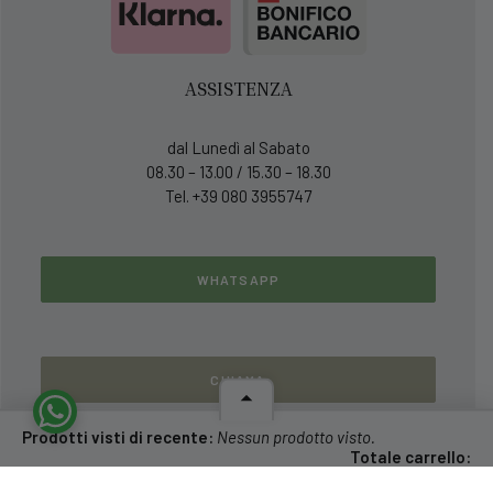
ASSISTENZA
dal Lunedì al Sabato
08.30 – 13.00 / 15.30 – 18.30
Tel. +39 080 3955747
WHATSAPP
CHIAMA
Prodotti visti di recente:
Nessun prodotto visto.
Totale carrello:
0,00
€