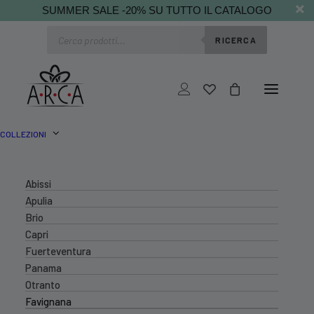
SUMMER SALE -20% SU TUTTO IL CATALOGO
Ricerca
RICERCA
prodotti
COLLEZIONI
Abissi
Apulia
Brio
Capri
Fuerteventura
Panama
Otranto
Favignana