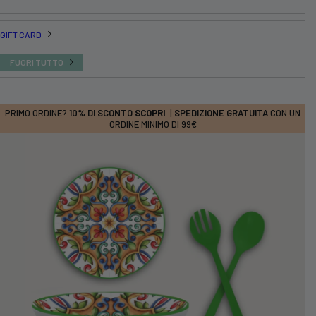
GIFT CARD
FUORI TUTTO
PRIMO ORDINE?
10% DI SCONTO
SCOPRI
|
SPEDIZIONE GRATUITA
CON UN
ORDINE MINIMO DI 99€