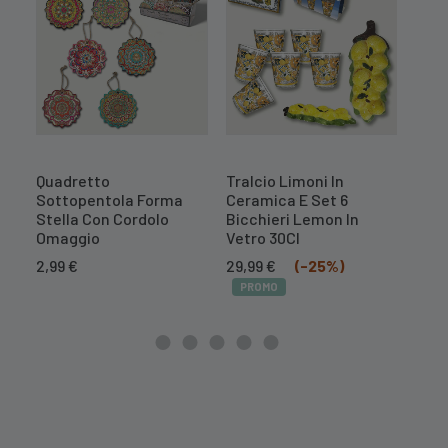
Quadretto
Tralcio Limoni In
Tral
Sottopentola Forma
Ceramica E Set 6
Cer
Stella Con Cordolo
Bicchieri Lemon In
Il
16,7
Omaggio
Vetro 30Cl
prez
PR
Il
Il
orig
2,99
€
29,99
€
(-25%)
prezzo
prezzo
era:
PROMO
originale
attuale
20,9
era:
è:
39,99 €.
29,99 €.