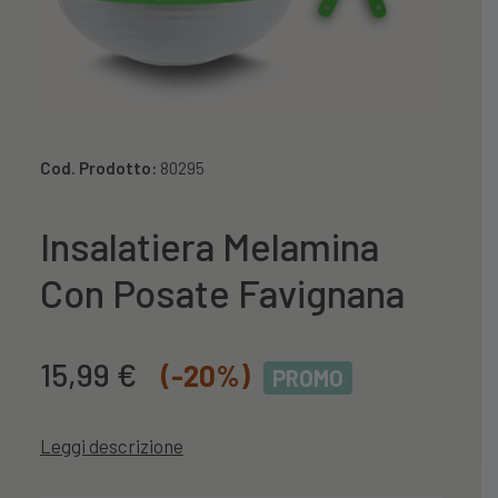
Cod. Prodotto:
80295
Insalatiera Melamina
Con Posate Favignana
Il
Il
15,99
€
(-20%)
PROMO
prezzo
prezzo
originale
attuale
Leggi descrizione
era:
è:
19,99 €.
15,99 €.