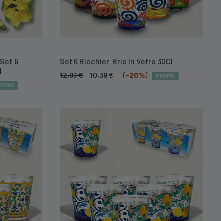
 Set 6
Set 6 Bicchieri Brio In Vetro 30Cl
l
Il
Il
12,99
€
10,39
€
(-20%)
PROMO
prezzo
prezzo
ROMO
originale
attuale
era:
è:
12,99 €.
10,39 €.