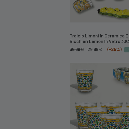
Tralcio Limoni In Ceramica E
Bicchieri Lemon In Vetro 30C
Il
Il
39,99
€
29,99
€
(-25%)
P
prezzo
prezzo
originale
attuale
era:
è:
39,99 €.
29,99 €.