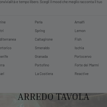
vivialità e tempo libero. Scegli il mood che meglio racconta il tuo
rine
Perla
Amalfi
tri
Spring
Lemon
E?
10% DI SCONTO
SCOPRI
|
SPEDIZIONE GRATUITA
CON UN ORDINE 
diterranea
Caltagirone
Fish
ertorico
Smeraldo
Ischia
nerife
Granada
Portocervo
rra
Portofino
Forte dei Marmi
ari
La Costiera
Reactive
ARREDO TAVOLA