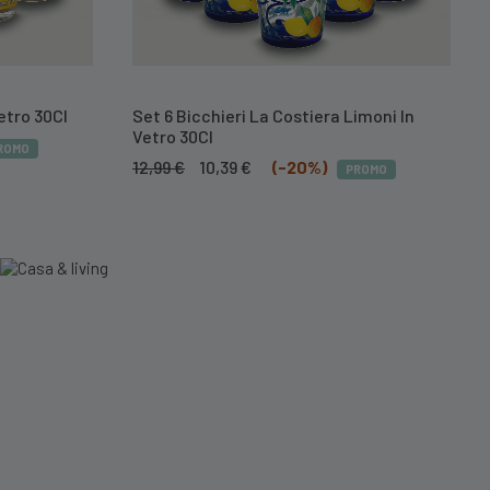
Vetro 30Cl
Set 6 Bicchieri La Costiera Limoni In
Vetro 30Cl
ROMO
Il
Il
12,99
€
10,39
€
(-20%)
PROMO
prezzo
prezzo
originale
attuale
era:
è:
12,99 €.
10,39 €.