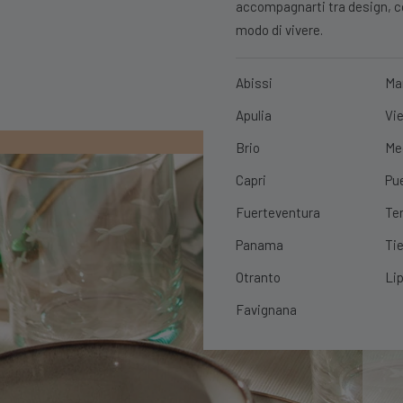
accompagnarti tra design, con
modo di vivere.
Abissi
Ma
Apulia
Vie
PRIMO ORDIN
Brio
Me
Capri
Pu
Fuerteventura
Te
Panama
Tie
Otranto
Lip
Favignana