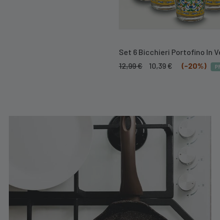
Set 6 Bicchieri Portofino In 
Il
Il
12,99
€
10,39
€
(-20%)
P
prezzo
prezzo
originale
attuale
era:
è:
12,99 €.
10,39 €.