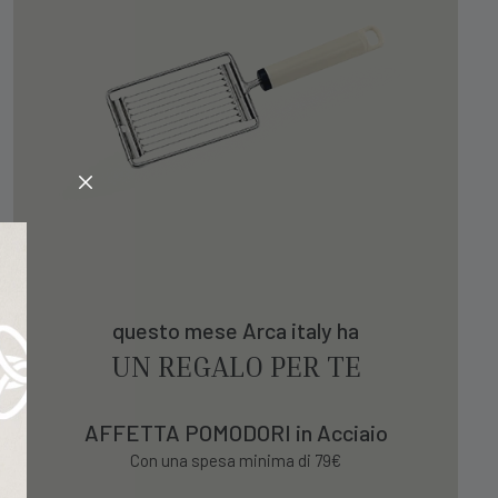
questo mese Arca italy ha
UN REGALO PER TE
AFFETTA POMODORI in Acciaio
Con una spesa minima di 79€