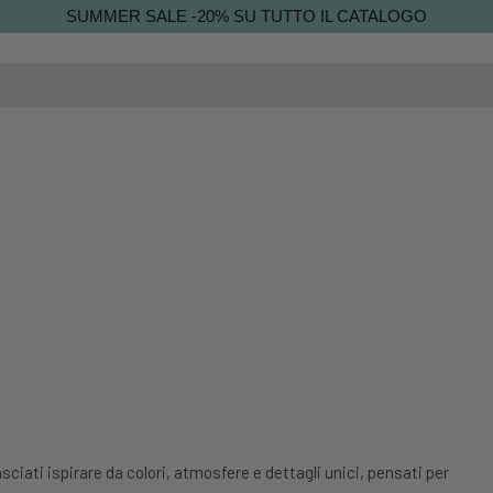
SUMMER SALE -20% SU TUTTO IL CATALOGO
sciati ispirare da colori, atmosfere e dettagli unici, pensati per