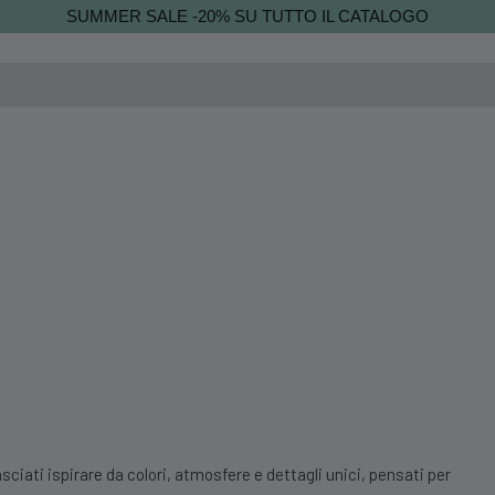
SUMMER SALE -20% SU TUTTO IL CATALOGO
sciati ispirare da colori, atmosfere e dettagli unici, pensati per