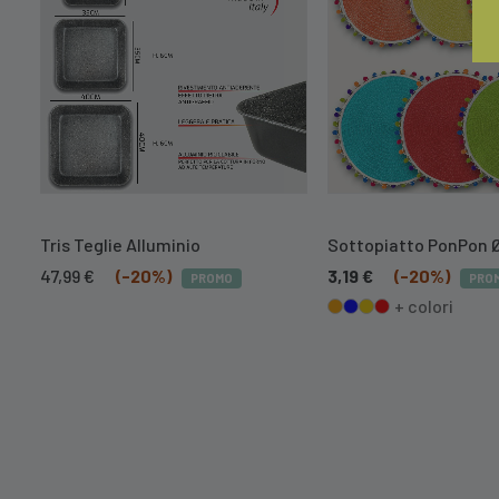
Tris Teglie Alluminio
Sottopiatto PonPon 
Il
Il
47,99
€
(-20%)
3,19
€
(-20%)
PROMO
PRO
prezzo
prezzo
+ colori
originale
attuale
era:
è:
59,99 €.
47,99 €.