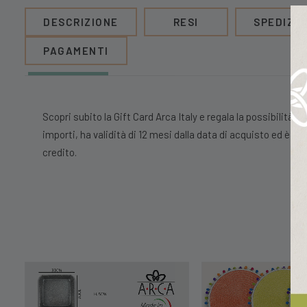
DESCRIZIONE
RESI
SPEDIZIO
PAGAMENTI
Scopri subito la Gift Card Arca Italy e regala la possibilità di
importi, ha validità di 12 mesi dalla data di acquisto ed è riu
credito.