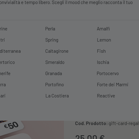
vivialità e tempo libero. Scegli il mood che meglio racconta il tuo
rine
Perla
Amalfi
tri
Spring
Lemon
E?
10% DI SCONTO
SCOPRI
|
SPEDIZIONE GRATUITA
CON UN ORDINE 
diterranea
Caltagirone
Fish
ertorico
Smeraldo
Ischia
nerife
Granada
Portocervo
rra
Portofino
Forte dei Marmi
ari
La Costiera
Reactive
Gift Card
Cod. Prodotto:
gift-card-rega
25,00
€