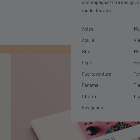
accompagnarti tra design, con
modo di vivere.
Abissi
Ma
Apulia
Vie
PRIMO ORDIN
Brio
Me
Capri
Pu
Fuerteventura
Te
Panama
Tie
Otranto
Lip
Favignana