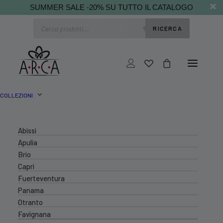
SUMMER SALE -20% SU TUTTO IL CATALOGO
Ricerca
RICERCA
prodotti
COLLEZIONI
Abissi
Apulia
Brio
Capri
Fuerteventura
Panama
Otranto
Favignana