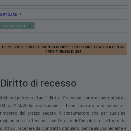
GIFT CARD
FUORI TUTTO
PRIMO ORDINE?
10% DI SCONTO
SCOPRI
|
SPEDIZIONE GRATUITA
CON UN
ORDINE MINIMO DI 99€
Diritto di recesso
Il cliente può esercitare il diritto di recesso, come da normativa del
D.Lgs 206/2005, restituendo il bene ricevuto e ottenendo il
rimborso del prezzo pagato. Il consumatore che per qualsiasi
ragione non si ritenesse soddisfatto dell’acquisto effettuato, ha
diritto di recedere dal contratto stipulato, senza alcuna penalità e