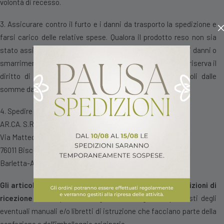
volontà di recesso.
3. Assicurare contro il furto e i danni da trasporto la spedizione e
farsi carico delle relative spese. Qualora il prodotto reso non sia
stato assicurato per il valore indicato in fattura, in caso di danni o
smarrimenti avvenuti durante il trasporto, AR.CA. S.R.L. si riserva il
diritto di addebitare eventuali danni subiti trattenendoli dalle
somme da rimborsare.
4. Spedire il prodotto all’indirizzo:
AR.CA. S.R.L.
Via Matteo Renato Imbriani 514
76011 Bisceglie
Barletta-Andria-Trani – Italia
Gli articoli dovranno essere resi nelle medesime condizioni di
ricezione
ovvero provvisti degli imballi originali e provvisti degli
eventuali manuali e/o libretti di istruzione che facciano parte della