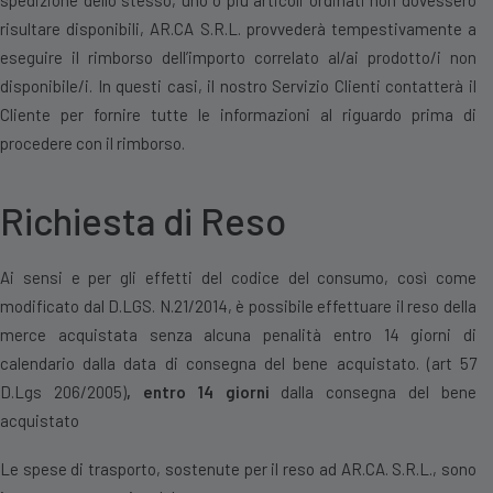
spedizione dello stesso, uno o più articoli ordinati non dovessero
risultare disponibili, AR.CA S.R.L. provvederà tempestivamente a
eseguire il rimborso dell’importo correlato al/ai prodotto/i non
disponibile/i. In questi casi, il nostro Servizio Clienti contatterà il
Cliente per fornire tutte le informazioni al riguardo prima di
procedere con il rimborso.
Richiesta di Reso
Ai sensi e per gli effetti del codice del consumo, così come
modificato dal D.LGS. N.21/2014, è possibile effettuare il reso della
merce acquistata senza alcuna penalità entro 14 giorni di
calendario dalla data di consegna del bene acquistato. (art 57
D.Lgs 206/2005)
, entro 14 giorni
dalla
consegna del bene
acquistato
Le spese di trasporto, sostenute per il reso ad AR.CA. S.R.L., sono