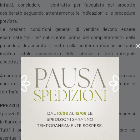
infatti, concludere il contratto per l’acquisto del prodotto
desiderato seguendo attentamente le indicazioni e le procedure
previste.
Le presenti condizioni generali di vendita devono essere
esaminate “on line” dal cliente, prima del completamento della
procedura di acquisto. L’inoltro della conferma d’ordine pertanto
implica totale conoscenza delle stesse e loro integrale
accettazione.
A norma dall’art 66 bis D.Lgs 206/2005 il foro di competenza sarà
quello di residenza o domicilio del consumatore se ubicato in
territorio italiano.
PREZZI DI VENDITA E MODALITÀ D’ACQUISTO
I prezzi di vendita indicati all’interno del sito sono sempre espressi
in €uro e comprensivi di iva.
Tutti i prezzi non comprendono nè spese di spedizione nè
eventuali costi aggiuntivi.