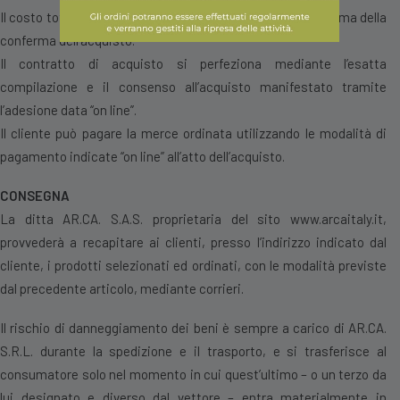
Il costo totale della spedizione sarà reso noto al cliente prima della
conferma dell’acquisto.
Il contratto di acquisto si perfeziona mediante l’esatta
compilazione e il consenso all’acquisto manifestato tramite
l’adesione data “on line”.
Il cliente può pagare la merce ordinata utilizzando le modalità di
pagamento indicate “on line” all’atto dell’acquisto.
CONSEGNA
La ditta AR.CA. S.A.S. proprietaria del sito
www.arcaitaly
.it,
provvederà a recapitare ai clienti, presso l’indirizzo indicato dal
cliente, i prodotti selezionati ed ordinati, con le modalità previste
dal precedente articolo, mediante corrieri.
Il rischio di danneggiamento dei beni è sempre a carico di AR.CA.
S.R.L. durante la spedizione e il trasporto, e si trasferisce al
consumatore solo nel momento in cui quest’ultimo – o un terzo da
lui designato e diverso dal vettore – entra materialmente in