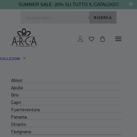
SUMMER SALE -20% SU TUTTO IL CATALOGO
Ricerca
RICERCA
prodotti
COLLEZIONI
Abissi
Apulia
Brio
Capri
Fuerteventura
Panama
Otranto
Favignana