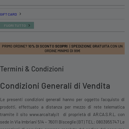
GIFT CARD
FUORI TUTTO
PRIMO ORDINE?
10% DI SCONTO
SCOPRI
|
SPEDIZIONE GRATUITA
CON UN
ORDINE MINIMO DI 99€
Termini & Condizioni
Condizioni Generali di Vendita
Le presenti condizioni generali hanno per oggetto l’acquisto di
prodotti, effettuato a distanza per mezzo di rete telematica
tramite il sito
www.arcaitaly.it
di proprietà di AR.CA.S.R.L. con
sede in Via Imbriani 514 – 76011 Bisceglie (BT) TEL: 0803955747 Le