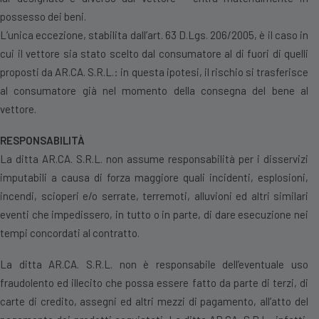
possesso dei beni.
L’unica eccezione, stabilita dall’art. 63 D.Lgs. 206/2005, è il caso in
cui il vettore sia stato scelto dal consumatore al di fuori di quelli
proposti da AR.CA. S.R.L.: in questa ipotesi, il rischio si trasferisce
al consumatore già nel momento della consegna del bene al
vettore.
RESPONSABILITÀ
La ditta AR.CA. S.R.L. non assume responsabilità per i disservizi
imputabili a causa di forza maggiore quali incidenti, esplosioni,
incendi, scioperi e/o serrate, terremoti, alluvioni ed altri similari
eventi che impedissero, in tutto o in parte, di dare esecuzione nei
tempi concordati al contratto.
La ditta AR.CA. S.R.L. non è responsabile dell’eventuale uso
fraudolento ed illecito che possa essere fatto da parte di terzi, di
carte di credito, assegni ed altri mezzi di pagamento, all’atto del