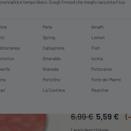
vivialità e tempo libero. Scegli il mood che meglio racconta il tuo
rine
Perla
Amalfi
tri
Spring
Lemon
E?
10% DI SCONTO
SCOPRI
|
SPEDIZIONE GRATUITA
CON UN ORDINE 
diterranea
Caltagirone
Fish
ertorico
Smeraldo
Ischia
nerife
Granada
Portocervo
rra
Portofino
Forte dei Marmi
Piatto Linea 
ari
La Costiera
Reactive
Cod. Prodotto:
PIATTOALTER
6,99
€
5,59
€
(
Leggi descrizione