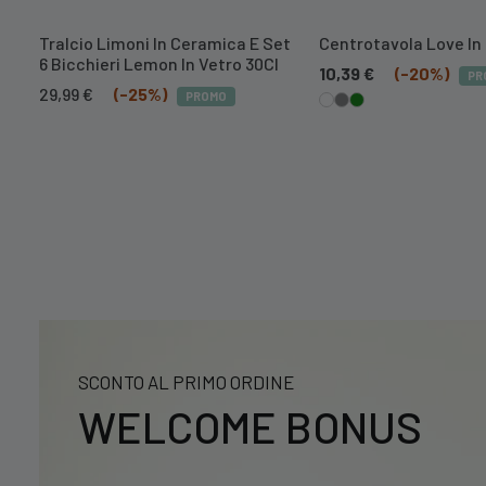
Tralcio Limoni In Ceramica E Set
Centrotavola Love In
6 Bicchieri Lemon In Vetro 30Cl
10,39
€
(-20%)
PR
Il
Il
29,99
€
(-25%)
PROMO
prezzo
prezzo
originale
attuale
era:
è:
39,99 €.
29,99 €.
SCONTO AL PRIMO ORDINE
WELCOME BONUS