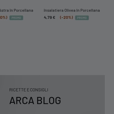
Astra In Porcellana
Insalatiera Olivea In Porcellana
Se
20%)
4,79
€
(-20%)
55
PROMO
PROMO
RICETTE E CONSIGLI
ARCA BLOG