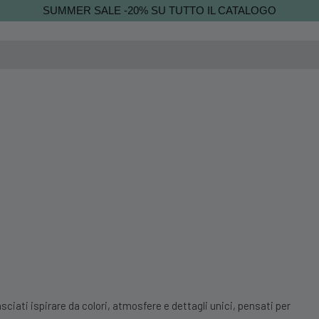
SUMMER SALE -20% SU TUTTO IL CATALOGO
sciati ispirare da colori, atmosfere e dettagli unici, pensati per