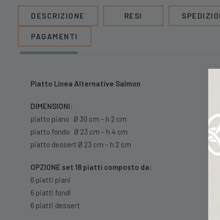
DESCRIZIONE
RESI
SPEDIZIO
PAGAMENTI
Piatto Linea Alternative Salmon
DIMENSIONI:
piatto piano Ø 30 cm – h 2 cm
piatto fondo Ø 23 cm – h 4 cm
piatto dessert Ø 23 cm – h 2 cm
OPZIONE set 18 piatti composto da:
6 piatti piani
6 piatti fondi
6 piatti dessert