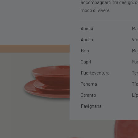
accompagnarti tra design, con
modo di vivere.
Abissi
Ma
Apulia
Vie
PRIMO ORDIN
Brio
Me
Capri
Pu
Fuerteventura
Te
Panama
Tie
Otranto
Lip
Favignana