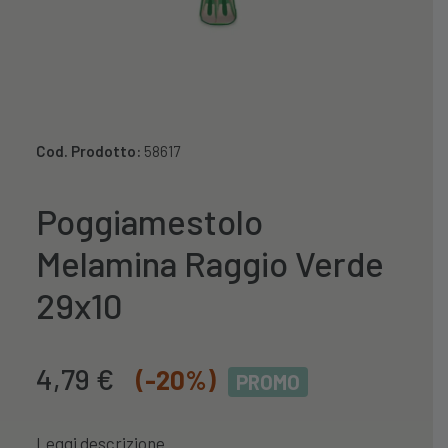
Cod. Prodotto:
58617
Poggiamestolo
Melamina Raggio Verde
29x10
Il
Il
4,79
€
(-20%)
PROMO
prezzo
prezzo
originale
attuale
Leggi descrizione