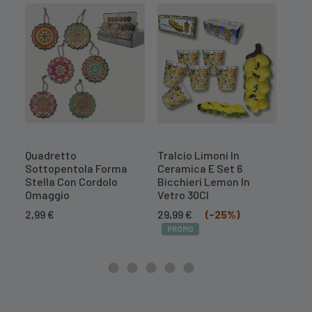
Quadretto
Tralcio Limoni In
Cent
Sottopentola Forma
Ceramica E Set 6
Mel
Stella Con Cordolo
Bicchieri Lemon In
10,
Omaggio
Vetro 30Cl
PR
Il
Il
2,99
€
29,99
€
(-25%)
prezzo
prezzo
PROMO
originale
attuale
era:
è:
39,99 €.
29,99 €.