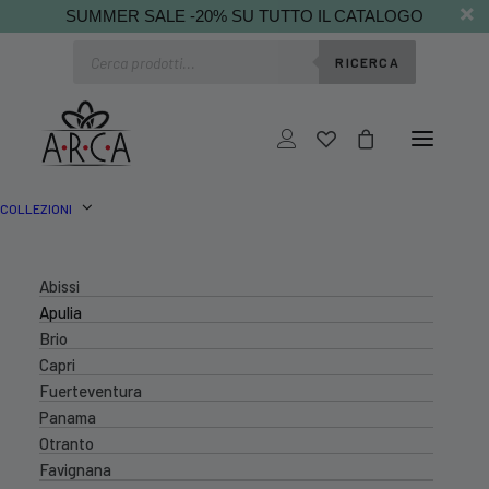
SUMMER SALE -20% SU TUTTO IL CATALOGO
Ricerca
RICERCA
prodotti
COLLEZIONI
Abissi
Apulia
Brio
Capri
Fuerteventura
Panama
Otranto
Favignana