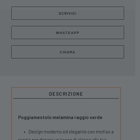
SCRIVICI
WHATSAPP
CHIAMA
DESCRIZIONE
Poggiamestolo melamina raggio verde
•
Design moderno ed elegante con motivo a
raggio per donare un tocco di classe alla tua