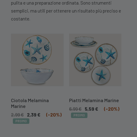
pulita e una preparazione ordinata. Sono strumenti
semplici, ma utili per ottenere un risultato più preciso e
costante.
Ciotola Melamina
Piatti Melamina Marine
Vulc
Marine
Allu
6,99
€
5,59
€
(-20%)
Con 
2,99
€
2,39
€
(-20%)
PROMO
Tem
PROMO
62,9
(-2