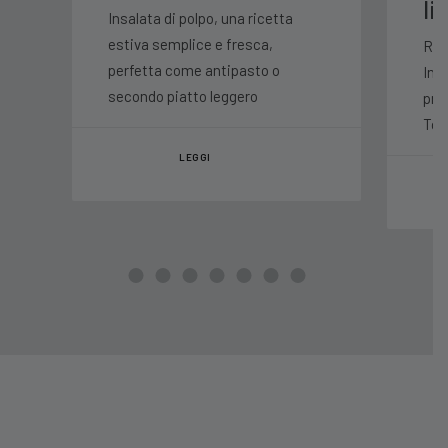
li
Insalata di polpo, una ricetta
estiva semplice e fresca,
Rice
perfetta come antipasto o
Ing
secondo piatto leggero
prep
Top
LEGGI