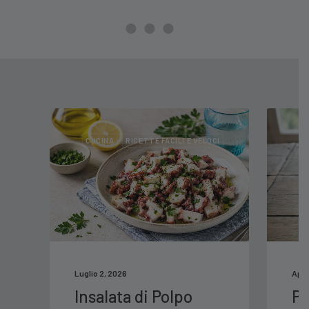
CUCINA
RICETTE FACILI E VELOCI
C
Luglio 2, 2026
Apri
Insalata di Polpo
Pa