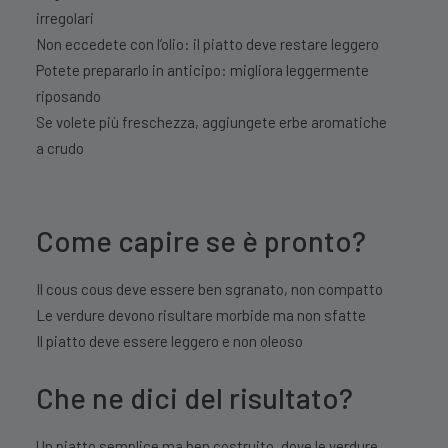
irregolari
Non eccedete con l’olio: il piatto deve restare leggero
Potete prepararlo in anticipo: migliora leggermente
riposando
Se volete più freschezza, aggiungete erbe aromatiche
a crudo
Come capire se è pronto?
Il cous cous deve essere ben sgranato, non compatto
Le verdure devono risultare morbide ma non sfatte
Il piatto deve essere leggero e non oleoso
Che ne dici del risultato?
Un piatto semplice ma ben costruito, dove le verdure