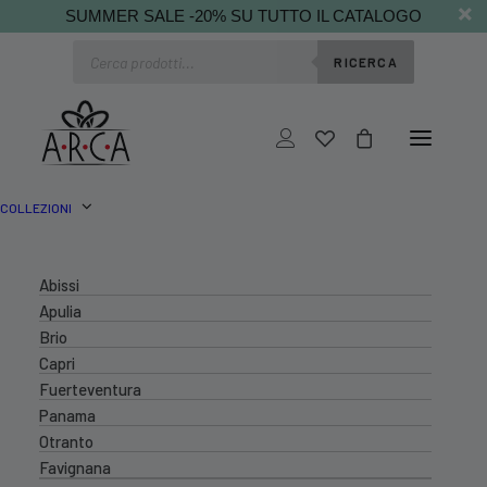
SUMMER SALE -20% SU TUTTO IL CATALOGO
Ricerca
RICERCA
prodotti
COLLEZIONI
Abissi
Apulia
Brio
Capri
Fuerteventura
Panama
Otranto
Favignana