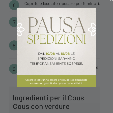
Coprite e lasciate riposare per 5 minuti.
Sgranate il cous cous con una
forchetta, aggiungendo un filo d’olio.
Unite le verdure cotte al cous cous e
mescolate bene.
Regolate di sale e pepe, quindi lasciate
intiepidire prima di servire.
Ingredienti per il Cous
Cous con verdure