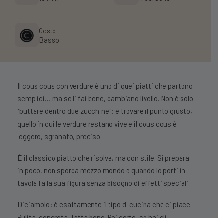
Costo
Basso
Il cous cous con verdure è uno di quei piatti che partono
semplici… ma se li fai bene, cambiano livello. Non è solo
“buttare dentro due zucchine”: è trovare il punto giusto,
quello in cui le verdure restano vive e il cous cous è
leggero, sgranato, preciso.
È il classico piatto che risolve, ma con stile. Si prepara
in poco, non sporca mezzo mondo e quando lo porti in
tavola fa la sua figura senza bisogno di effetti speciali.
Diciamolo: è esattamente il tipo di cucina che ci piace.
Pulita, concreta, fatta bene. Poi certo, se hai gli