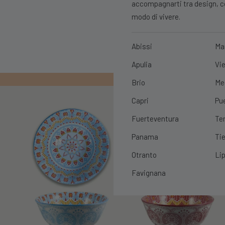
accompagnarti tra design, con
modo di vivere.
Abissi
Ma
Apulia
Vie
PRIMO ORDIN
Brio
Me
Capri
Pu
Fuerteventura
Te
Panama
Tie
Otranto
Lip
Favignana