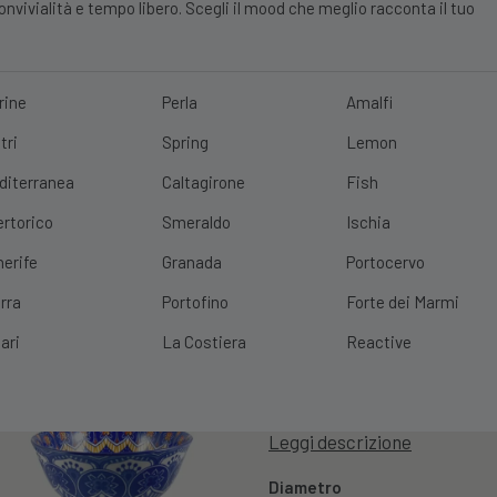
vivialità e tempo libero. Scegli il mood che meglio racconta il tuo
rine
Perla
Amalfi
tri
Spring
Lemon
E?
10% DI SCONTO
SCOPRI
|
SPEDIZIONE GRATUITA
CON UN ORDINE 
diterranea
Caltagirone
Fish
ertorico
Smeraldo
Ischia
nerife
Granada
Portocervo
Ciotola Kyoto
rra
Portofino
Forte dei Marmi
Cod. Prodotto:
CIOTOLAKYOT
ari
La Costiera
Reactive
2,99
€
2,39
€
(
Leggi descrizione
Diametro