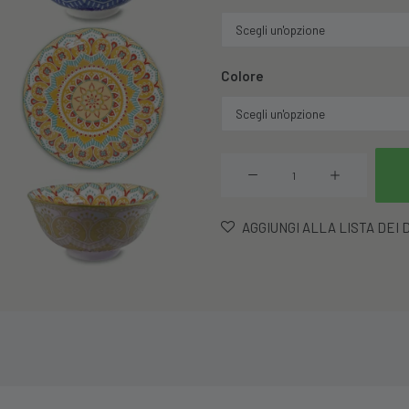
Colore
Ciotola
Kyoto
In
AGGIUNGI ALLA LISTA DEI 
Porcellana
quantità