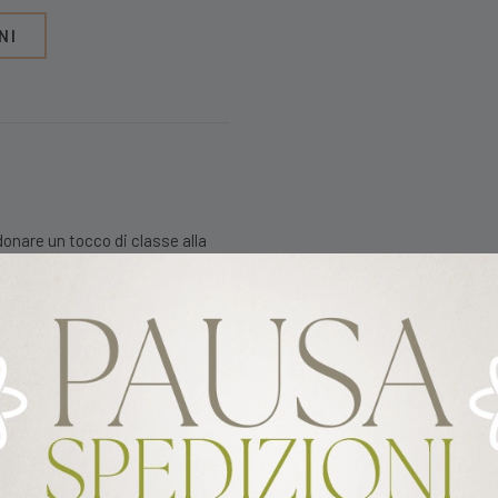
NI
onare un tocco di classe alla
pranzo in famiglia
zzichini, frutta fresca e secca,
oviglie
tenti e durevoli nel tempo