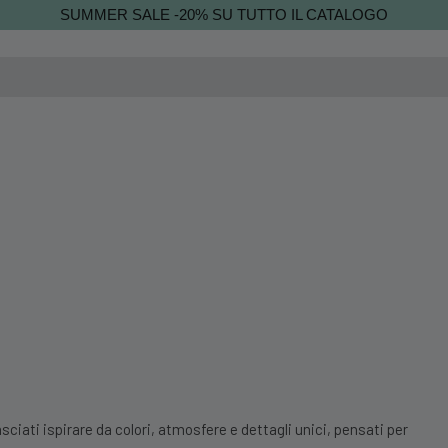
SUMMER SALE -20% SU TUTTO IL CATALOGO
sciati ispirare da colori, atmosfere e dettagli unici, pensati per