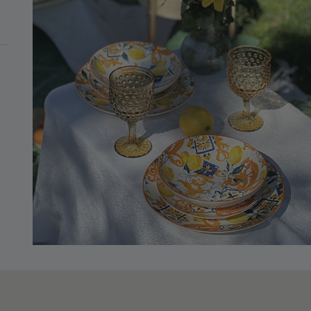
MINIMO DI 99€
 In Porcellana
OINPORCELLANA
-20%)
PROMO