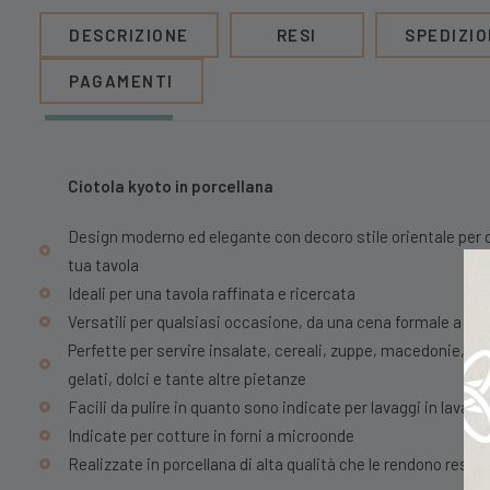
DESCRIZIONE
RESI
SPEDIZIO
PAGAMENTI
Ciotola kyoto in porcellana
Design moderno ed elegante con decoro stile orientale per d
tua tavola
Ideali per una tavola raffinata e ricercata
Versatili per qualsiasi occasione, da una cena formale a un 
Perfette per servire insalate, cereali, zuppe, macedonie, stu
gelati, dolci e tante altre pietanze
Facili da pulire in quanto sono indicate per lavaggi in lavast
Indicate per cotture in forni a microonde
Realizzate in porcellana di alta qualità che le rendono resis