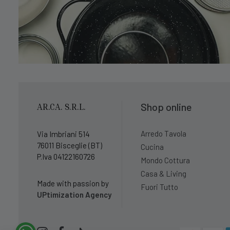
Shop online
AR.CA. S.R.L.
Arredo Tavola
Via Imbriani 514
76011 Bisceglie (BT)
Cucina
P.Iva 04122160726
Mondo Cottura
Casa & Living
Made with passion by
Fuori Tutto
UPtimization Agency