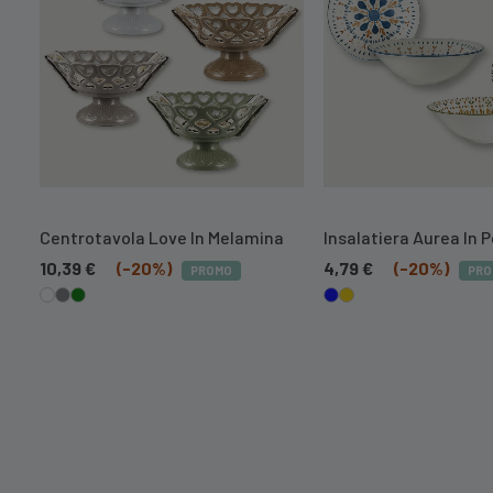
Centrotavola Love In Melamina
Insalatiera Aurea In 
10,39
€
(-20%)
4,79
€
(-20%)
PROMO
PRO