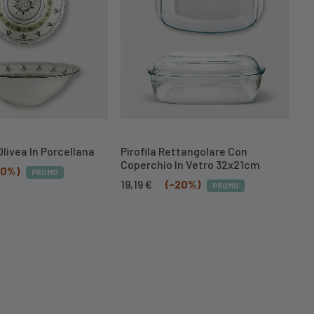
Olivea In Porcellana
Pirofila Rettangolare Con
In
Coperchio In Vetro 32x21cm
Vi
20%)
PROMO
Il
Il
Il
19,19
€
(-20%)
15
PROMO
prezzo
prezzo
pr
originale
attuale
or
era:
è:
er
23,99 €.
19,19 €.
19