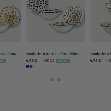
Porcellana
Insalatiera Astra In Porcellana
Insalatiera 
4,79
€
(-20%)
4,79
€
(-
MO
PROMO