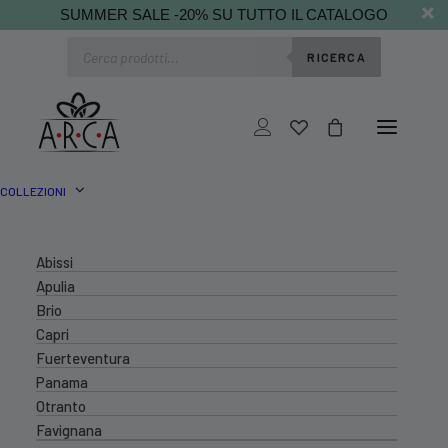
SUMMER SALE -20% SU TUTTO IL CATALOGO
Ricerca
RICERCA
prodotti
COLLEZIONI
Abissi
Apulia
Brio
Capri
Fuerteventura
Panama
Otranto
Favignana