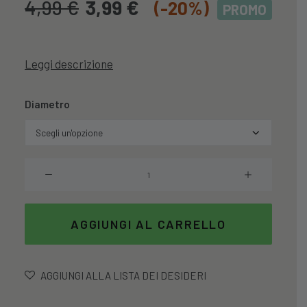
4,99
€
3,99
€
(-20%)
PROMO
Leggi descrizione
Diametro
Contenitore
Tondo
Con
Tappo
AGGIUNGI AL CARRELLO
Ermetico
In
Vetro
AGGIUNGI ALLA LISTA DEI DESIDERI
quantità