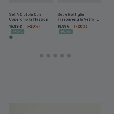
Set 4 Ciotole Con
Set 4 Bottiglie
Affe
Coperchio In Plastica
Trasparenti In Vetro 1L
Acci
Pro
Il
Il
15,99
€
(-20%)
19,99
€
(-20%)
prezzo
prezzo
Il
7,99
PROMO
PROMO
originale
attuale
prez
era:
è:
orig
24,99 €.
19,99 €.
era:
9,99 