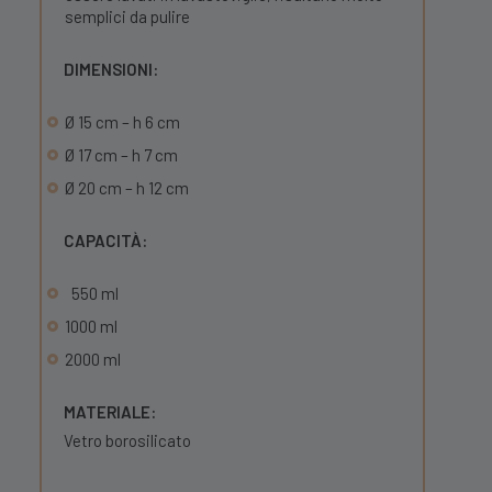
semplici da pulire
DIMENSIONI:
Ø 15 cm – h 6 cm
Ø 17 cm – h 7 cm
Ø 20 cm – h 12 cm
CAPACITÀ:
550 ml
1000 ml
2000 ml
MATERIALE:
Vetro borosilicato