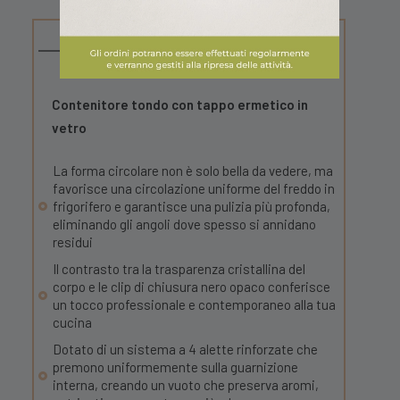
DESCRIZIONE
Contenitore tondo con tappo ermetico in
vetro
La forma circolare non è solo bella da vedere, ma
favorisce una circolazione uniforme del freddo in
frigorifero e garantisce una pulizia più profonda,
eliminando gli angoli dove spesso si annidano
residui
Il contrasto tra la trasparenza cristallina del
corpo e le clip di chiusura nero opaco conferisce
un tocco professionale e contemporaneo alla tua
cucina
Dotato di un sistema a 4 alette rinforzate che
premono uniformemente sulla guarnizione
interna, creando un vuoto che preserva aromi,