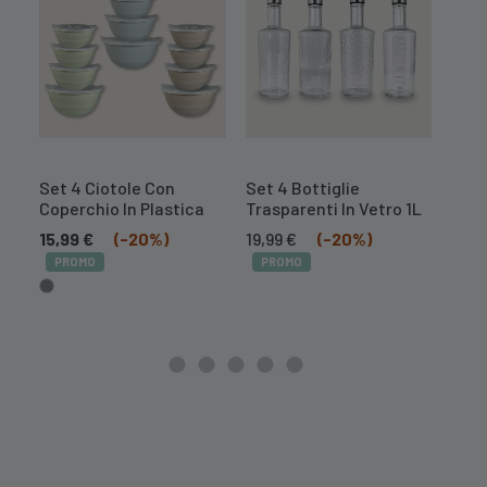
Set 4 Ciotole Con
Set 4 Bottiglie
Affe
Coperchio In Plastica
Trasparenti In Vetro 1L
Acci
Pro
Il
Il
15,99
€
(-20%)
19,99
€
(-20%)
prezzo
prezzo
Il
7,99
PROMO
PROMO
originale
attuale
prez
era:
è:
orig
24,99 €.
19,99 €.
era:
9,99 