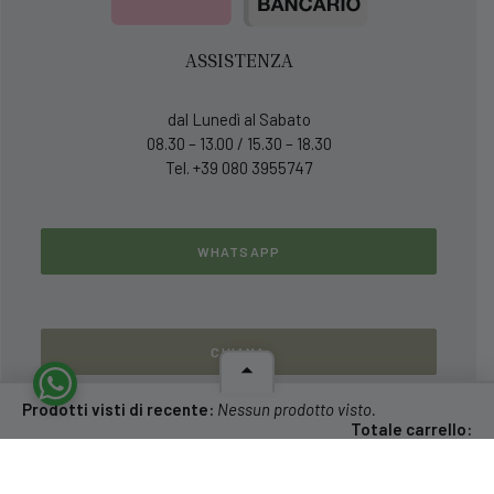
ASSISTENZA
dal Lunedì al Sabato
08.30 – 13.00 / 15.30 – 18.30
Tel. +39 080 3955747
WHATSAPP
CHIAMA
Prodotti visti di recente:
Nessun prodotto visto.
Totale carrello:
0,00
€