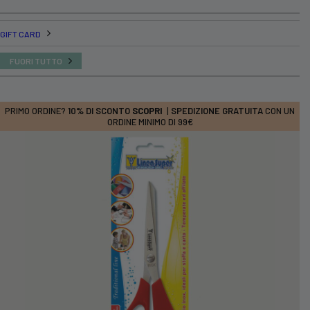
GIFT CARD
FUORI TUTTO
PRIMO ORDINE?
10% DI SCONTO
SCOPRI
|
SPEDIZIONE GRATUITA
CON UN
ORDINE MINIMO DI 99€