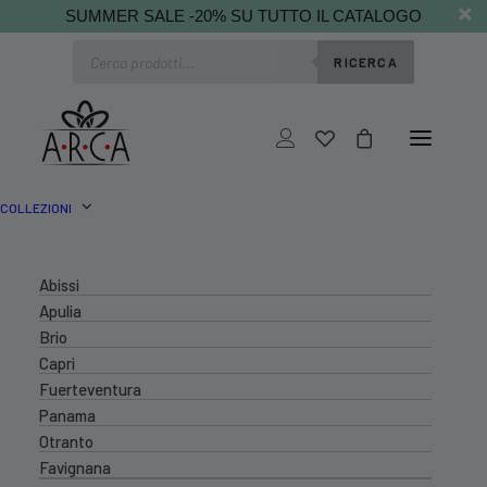
SUMMER SALE -20% SU TUTTO IL CATALOGO
Ricerca
RICERCA
prodotti
COLLEZIONI
Abissi
Apulia
Brio
Capri
Fuerteventura
Panama
Otranto
Favignana