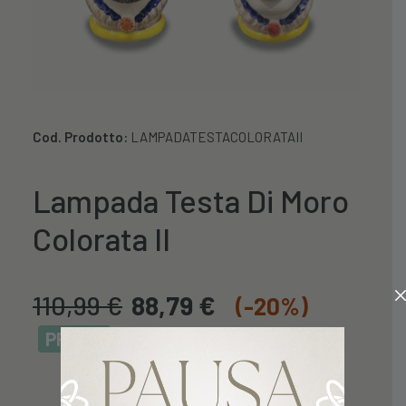
Cod. Prodotto:
LAMPADATESTACOLORATAII
Lampada Testa Di Moro
Colorata II
110,99
€
88,79
€
(-20%)
PROMO