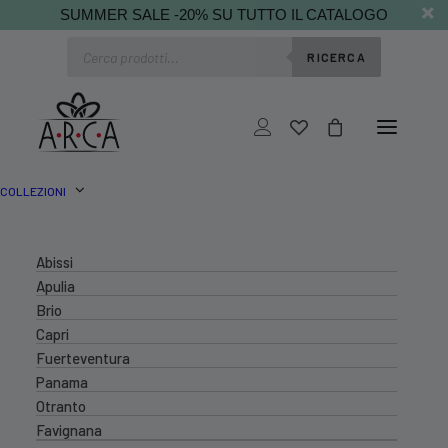
SUMMER SALE -20% SU TUTTO IL CATALOGO
Ricerca
RICERCA
prodotti
COLLEZIONI
Abissi
Apulia
Brio
Capri
Fuerteventura
Panama
Otranto
Favignana