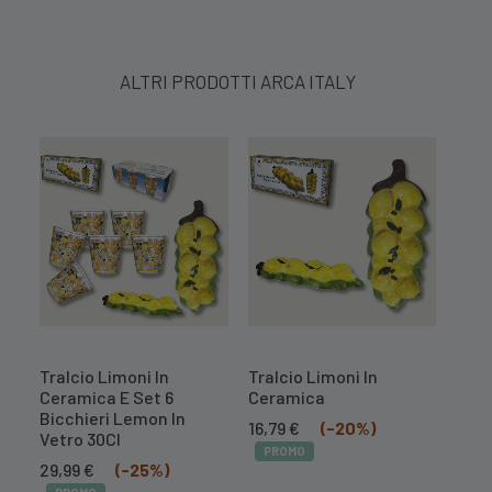
ALTRI PRODOTTI ARCA ITALY
Tralcio Limoni In
Tralcio Limoni In
Lam
Ceramica E Set 6
Ceramica
Maro
Bicchieri Lemon In
Il
Il
16,79
€
(-20%)
30,
Vetro 30Cl
prezzo
prezzo
PROMO
PR
Il
Il
originale
attuale
29,99
€
(-25%)
prezzo
prezzo
era:
è: