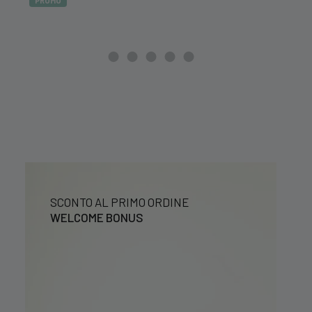
PROMO
originale
attuale
20,99 €.
16,79 €.
era:
è:
39,99 €.
29,99 €.
SCONTO AL PRIMO ORDINE
WELCOME BONUS