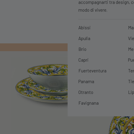
accompagnarti tra design, con
modo di vivere.
Abissi
Ma
Apulia
Vie
PRIMO ORDIN
Brio
Me
Capri
Pu
Fuerteventura
Te
Panama
Tie
Otranto
Lip
Favignana