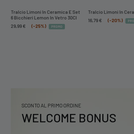
Tralcio Limoni In Ceramica E Set
Tralcio Limoni In Ce
6 Bicchieri Lemon In Vetro 30Cl
Il
Il
16,79
€
(-20%)
PR
Il
Il
prezzo
prezzo
29,99
€
(-25%)
PROMO
prezzo
prezzo
originale
attuale
originale
attuale
era:
è:
era:
è:
20,99 €.
16,79 €.
39,99 €.
29,99 €.
SCONTO AL PRIMO ORDINE
WELCOME BONUS