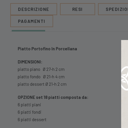
DESCRIZIONE
RESI
SPEDIZIO
PAGAMENTI
Piatto Portofino In Porcellana
DIMENSIONI:
piatto piano Ø 27-h 2 cm
piatto fondo Ø 21-h 4 cm
piatto dessert Ø 21-h 2 cm
OPZIONE set 18 piatti composta da:
6 piatti piani
6 piatti fondi
6 piatti dessert