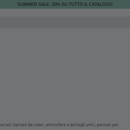
SUMMER SALE -20% SU TUTTO IL CATALOGO
sciati ispirare da colori, atmosfere e dettagli unici, pensati per