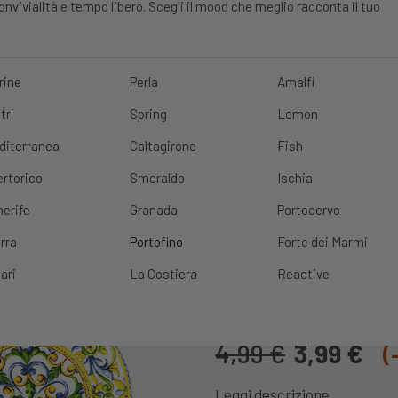
vivialità e tempo libero. Scegli il mood che meglio racconta il tuo
rine
Perla
Amalfi
tri
Spring
Lemon
E?
10% DI SCONTO
SCOPRI
|
SPEDIZIONE GRATUITA
CON UN ORDINE 
diterranea
Caltagirone
Fish
ertorico
Smeraldo
Ischia
nerife
Granada
Portocervo
rra
Portofino
Forte dei Marmi
Piatto Portofi
ari
La Costiera
Reactive
Cod. Prodotto:
PIATTOPORTOF
4,99
€
3,99
€
(
Leggi descrizione