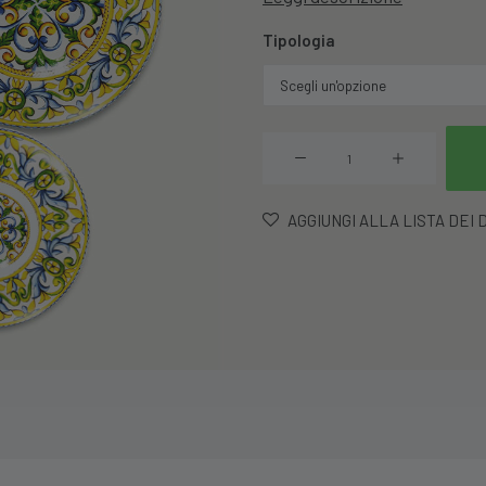
Tipologia
Piatto
Portofino
In
AGGIUNGI ALLA LISTA DEI 
Porcellana
quantità