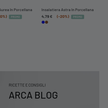
Aurea In Porcellana
Insalatiera Astra In Porcellana
In
20%)
4,79
€
(-20%)
4,
PROMO
PROMO
RICETTE E CONSIGLI
ARCA BLOG