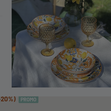
MINIMO DI 99€
no In Porcellana
INO01
-20%)
PROMO