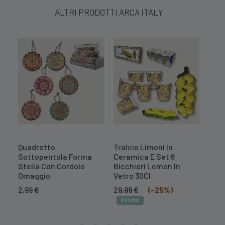
ALTRI PRODOTTI ARCA ITALY
Quadretto
Tralcio Limoni In
Cent
Sottopentola Forma
Ceramica E Set 6
Mel
Stella Con Cordolo
Bicchieri Lemon In
10,
Omaggio
Vetro 30Cl
PR
Il
Il
2,99
€
29,99
€
(-25%)
prezzo
prezzo
PROMO
originale
attuale
era:
è: