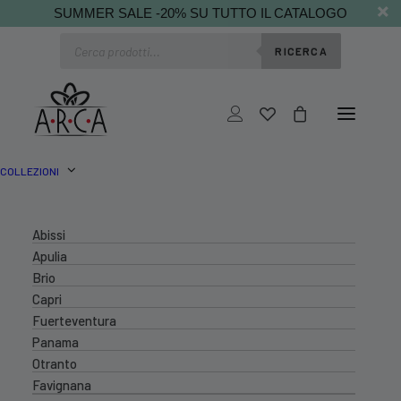
SUMMER SALE -20% SU TUTTO IL CATALOGO
Ricerca
RICERCA
prodotti
COLLEZIONI
Abissi
Apulia
Brio
Capri
Fuerteventura
Panama
Otranto
Favignana