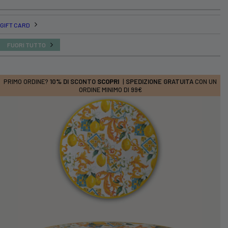
GIFT CARD
FUORI TUTTO
PRIMO ORDINE?
10% DI SCONTO
SCOPRI
|
SPEDIZIONE GRATUITA
CON UN
ORDINE MINIMO DI 99€