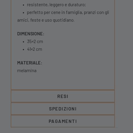
•
resistente, leggero e duraturo;
•
perfetto per cene in famiglia, pranzi con gli
amici, feste e uso quotidiano.
DIMENSIONE:
•
35×2 cm
•
41×2 cm
MATERIALE:
melamina
RESI
SPEDIZIONI
PAGAMENTI