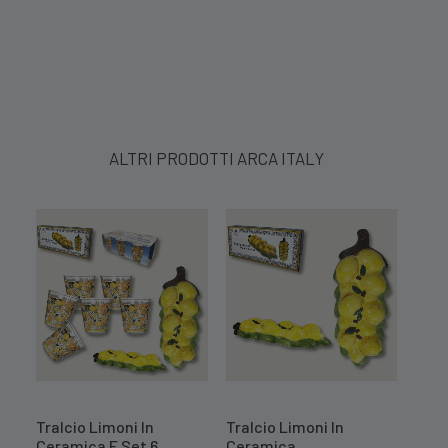
ALTRI PRODOTTI ARCA ITALY
Tralcio Limoni In
Tralcio Limoni In
Cent
Ceramica E Set 6
Ceramica
Mel