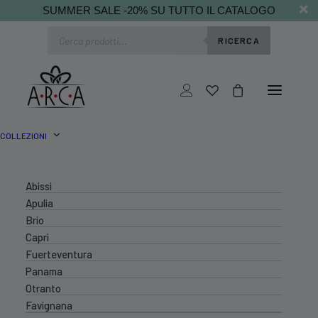
SUMMER SALE -20% SU TUTTO IL CATALOGO
Ricerca
RICERCA
prodotti
COLLEZIONI
Abissi
Apulia
Brio
Capri
Fuerteventura
Panama
Otranto
Favignana