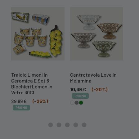
Tralcio Limoni In
Centrotavola Love In
Insa
Ceramica E Set 6
Melamina
Porc
Bicchieri Lemon In
10,39
€
(-20%)
4,7
Vetro 30Cl
PROMO
PR
Il
Il
29,99
€
(-25%)
prezzo
prezzo
PROMO
originale
attuale
era:
è:
39,99 €.
29,99 €.