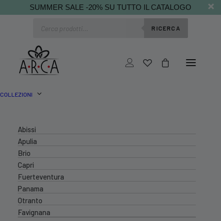
SUMMER SALE -20% SU TUTTO IL CATALOGO
Ricerca
RICERCA
prodotti
COLLEZIONI
Abissi
Apulia
Brio
Capri
Fuerteventura
Panama
Otranto
Favignana