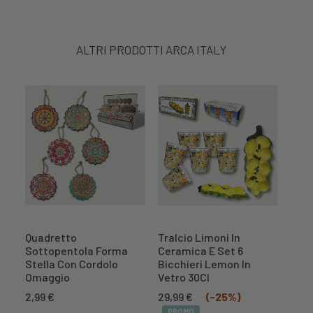
ALTRI PRODOTTI ARCA ITALY
Quadretto
Tralcio Limoni In
Tral
Sottopentola Forma
Ceramica E Set 6
Cer
Stella Con Cordolo
Bicchieri Lemon In
Il
16,7
Omaggio
Vetro 30Cl
prez
PR
Il
Il
orig
2,99
€
29,99
€
(-25%)
prezzo
prezzo
era:
PROMO