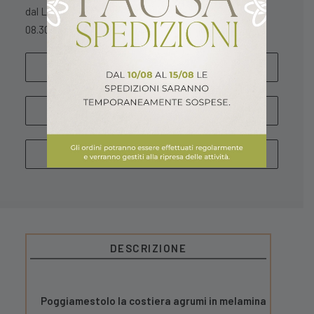
dal Lunedì al Sabato
08.30 – 13.00 / 15.30 – 18.30
SCRIVICI
WHATSAPP
CHIAMA
DESCRIZIONE
Poggiamestolo la costiera agrumi in melamina