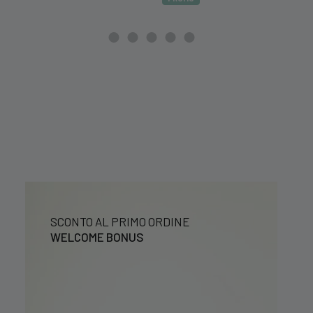
originale
attuale
20,9
era:
è:
39,99 €.
29,99 €.
SCONTO AL PRIMO ORDINE
WELCOME BONUS