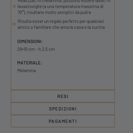
Realizzati in melamina, possono essere lavati in
lavastoviglie (a una temperatura massima di
70°), risultano molto semplici da pulire
Risulta esser un regalo perfetto per qualsiasi
amico o familiare che ama la casa e la cucina
DIMENSIONI:
29×10 cm – h 2,5 cm
MATERIALE:
Melamina
RESI
SPEDIZIONI
PAGAMENTI