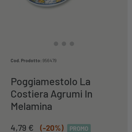
Cod. Prodotto:
956479
Poggiamestolo La
Costiera Agrumi In
Melamina
Il
Il
4,79
€
(-20%)
PROMO