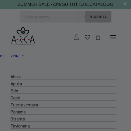
SUMMER SALE -20% SU TUTTO IL CATALOGO
Ricerca
RICERCA
prodotti
COLLEZIONI
Abissi
Apulia
Brio
Capri
Fuerteventura
Panama
Otranto
Favignana