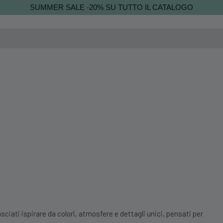
SUMMER SALE -20% SU TUTTO IL CATALOGO
sciati ispirare da colori, atmosfere e dettagli unici, pensati per