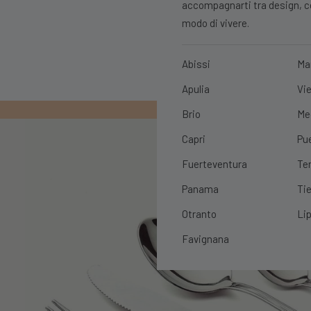
accompagnarti tra design, con
modo di vivere.
Abissi
Ma
Apulia
Vie
PRIMO ORDIN
Brio
Me
Capri
Pu
Fuerteventura
Te
Panama
Tie
Otranto
Lip
Favignana