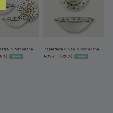
Astra In Porcellana
Insalatiera Olivea In Porcellana
Se
20%)
4,79
€
(-20%)
55
PROMO
PROMO