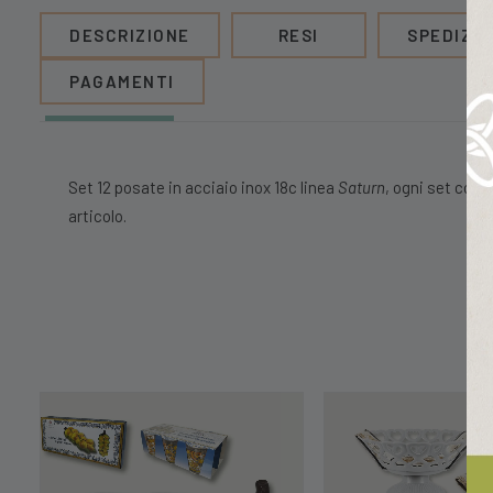
DESCRIZIONE
RESI
SPEDIZIO
PAGAMENTI
Set 12 posate in acciaio inox 18c linea
Saturn
, ogni set comp
articolo.