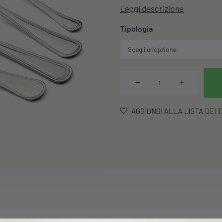
Leggi descrizione
Tipologia
Set
12
Posate
AGGIUNGI ALLA LISTA DEI 
In
Acciaio
Inox
18c
Linea
Saturn
quantità