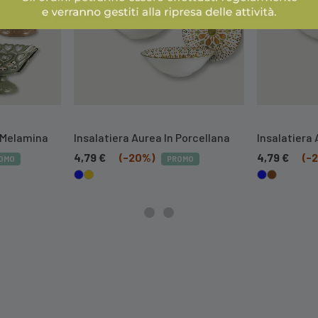
 Melamina
Insalatiera Aurea In Porcellana
Insalatiera 
4,79
€
(-20%)
4,79
€
(-
OMO
PROMO