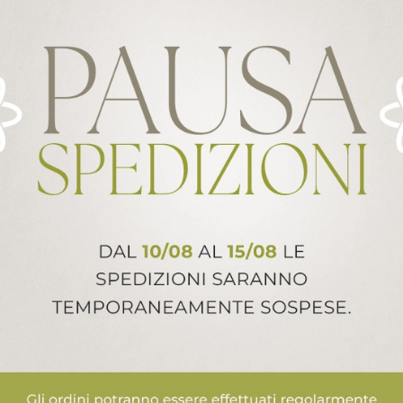
NI
rende 12 pezzi dello stesso
ALTRI PRODOTTI ARCA ITALY