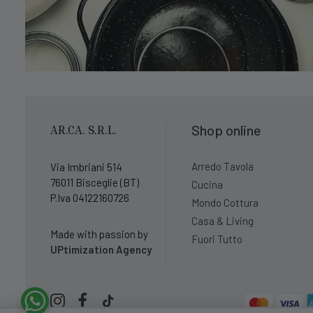
Shop online
AR.CA. S.R.L.
Arredo Tavola
Via Imbriani 514
76011 Bisceglie (BT)
Cucina
P.Iva 04122160726
Mondo Cottura
Casa & Living
Made with passion by
Fuori Tutto
UPtimization Agency