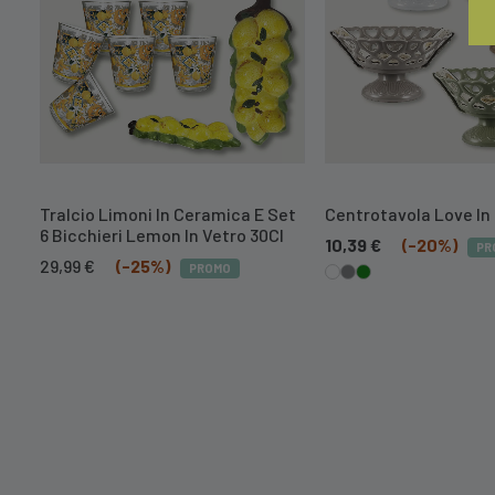
Tralcio Limoni In Ceramica E Set
Centrotavola Love In
6 Bicchieri Lemon In Vetro 30Cl
10,39
€
(-20%)
PR
Il
Il
29,99
€
(-25%)
PROMO
prezzo
prezzo
originale
attuale
era:
è:
39,99 €.
29,99 €.