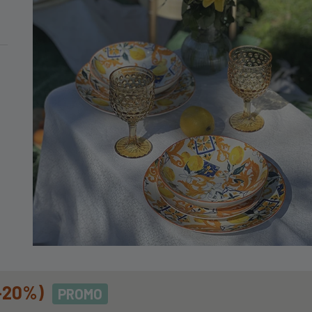
MINIMO DI 99€
In Acciaio Inox 18c Linea
-20%)
PROMO