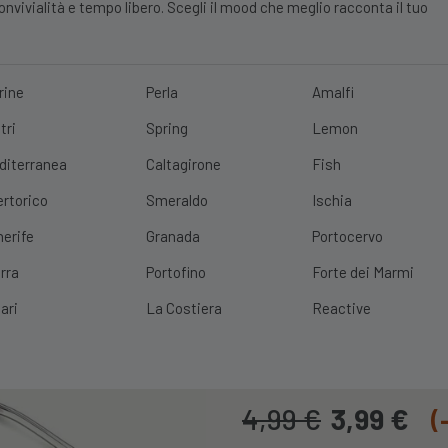
vivialità e tempo libero. Scegli il mood che meglio racconta il tuo
rine
Perla
Amalfi
tri
Spring
Lemon
E?
10% DI SCONTO
SCOPRI
|
SPEDIZIONE GRATUITA
CON UN ORDINE 
diterranea
Caltagirone
Fish
ertorico
Smeraldo
Ischia
nerife
Granada
Portocervo
Set 12 Posate 
rra
Portofino
Forte dei Marmi
Saturn
ari
La Costiera
Reactive
Cod. Prodotto:
LINEASATURN
4,99
€
3,99
€
(