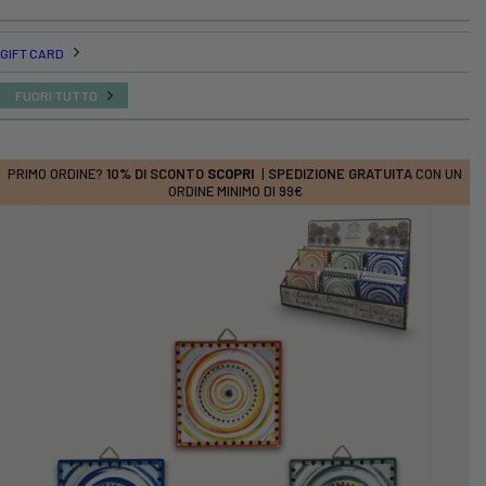
GIFT CARD
FUORI TUTTO
PRIMO ORDINE?
10% DI SCONTO
SCOPRI
|
SPEDIZIONE GRATUITA
CON UN
ORDINE MINIMO DI 99€