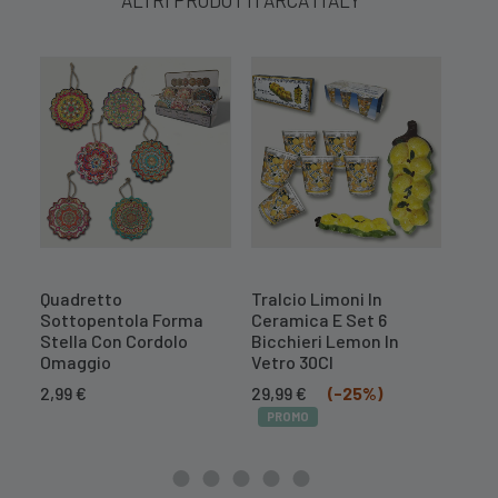
ALTRI PRODOTTI ARCA ITALY
Quadretto
Tralcio Limoni In
Tral
Sottopentola Forma
Ceramica E Set 6
Cer
Stella Con Cordolo
Bicchieri Lemon In
Il
16,7
Omaggio
Vetro 30Cl
prez
PR
Il
Il
orig
2,99
€
29,99
€
(-25%)
prezzo
prezzo
era:
PROMO
originale
attuale
20,9
era:
è:
39,99 €.
29,99 €.