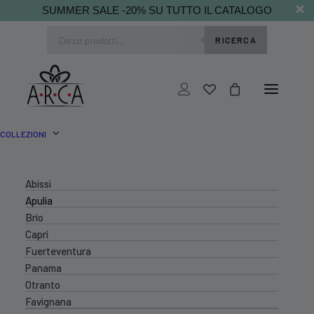
SUMMER SALE -20% SU TUTTO IL CATALOGO
Ricerca
RICERCA
prodotti
COLLEZIONI
Abissi
Apulia
Brio
Capri
Fuerteventura
Panama
Otranto
Favignana