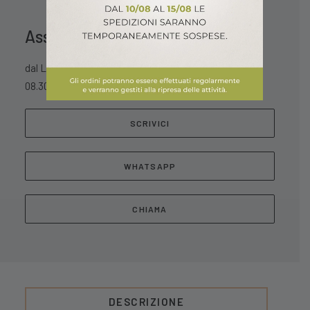
Assistenza Clienti
dal Lunedì al Sabato
08.30 – 13.00 / 15.30 – 18.30
SCRIVICI
WHATSAPP
CHIAMA
DESCRIZIONE