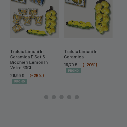
Tralcio Limoni In
Tralcio Limoni In
Cent
Ceramica E Set 6
Ceramica
Mel
Bicchieri Lemon In
Il
Il
16,79
€
(-20%)
10,
Vetro 30Cl
prezzo
prezzo
PROMO
PR
Il
Il
originale
attuale
29,99
€
(-25%)
prezzo
prezzo
era:
è:
PROMO
originale
attuale
20,99 €.
16,79 €.
era:
è:
39,99 €.
29,99 €.