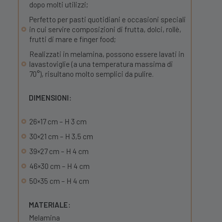
dopo molti utilizzi;
Perfetto per pasti quotidiani e occasioni speciali
in cui servire composizioni di frutta, dolci, rollè,
frutti di mare e finger food;
Realizzati in melamina, possono essere lavati in
lavastoviglie (a una temperatura massima di
70°), risultano molto semplici da pulire.
DIMENSIONI:
26×17 cm – H 3 cm
30×21 cm – H 3,5 cm
39×27 cm – H 4 cm
46×30 cm – H 4 cm
50×35 cm – H 4 cm
MATERIALE:
Melamina