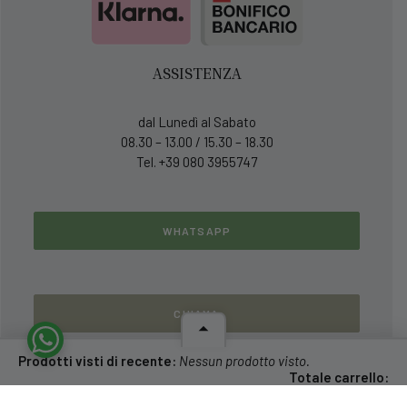
ASSISTENZA
dal Lunedì al Sabato
08.30 – 13.00 / 15.30 – 18.30
Tel. +39 080 3955747
WHATSAPP
CHIAMA
Prodotti visti di recente:
Nessun prodotto visto.
Totale carrello:
0,00
€