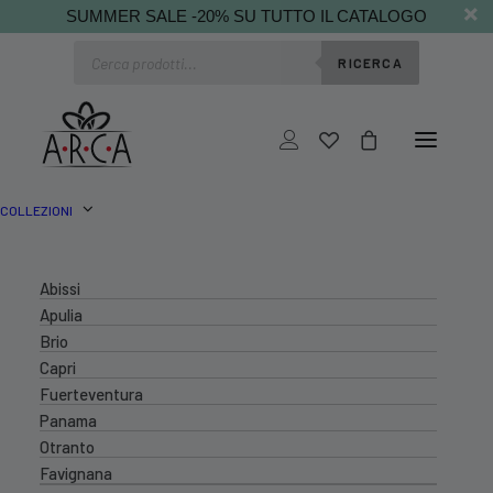
SUMMER SALE -20% SU TUTTO IL CATALOGO
Ricerca
RICERCA
prodotti
COLLEZIONI
Abissi
Apulia
Brio
Capri
Fuerteventura
Panama
Otranto
Favignana