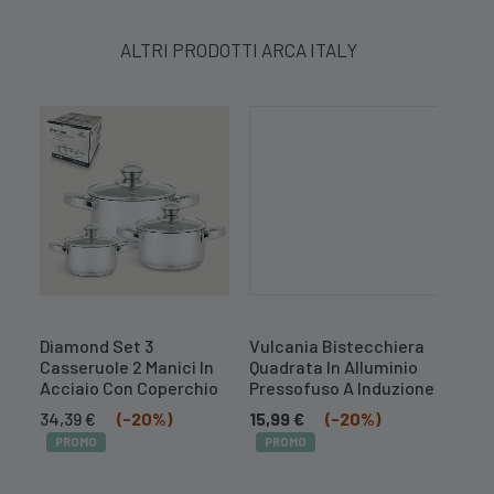
ALTRI PRODOTTI ARCA ITALY
Diamond Set 3
Vulcania Bistecchiera
Set 
n
Casseruole 2 Manici In
Quadrata In Alluminio
Forn
Acciaio Con Coperchio
Pressofuso A Induzione
Cart
Il
Il
34,39
€
(-20%)
15,99
€
(-20%)
2,3
prezzo
prezzo
PROMO
PROMO
PR
originale
attuale
era:
è: