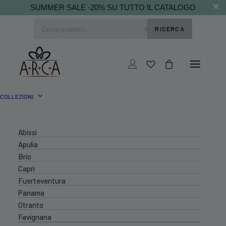
SUMMER SALE -20% SU TUTTO IL CATALOGO
Ricerca
RICERCA
prodotti
COLLEZIONI
Abissi
Apulia
Brio
Capri
Fuerteventura
Panama
Otranto
Favignana