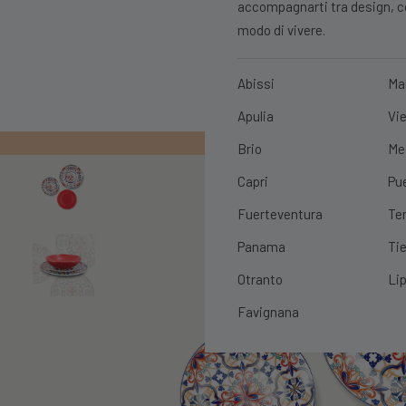
accompagnarti tra design, con
modo di vivere.
Abissi
Ma
Apulia
Vie
PRIMO ORDIN
Brio
Me
Capri
Pu
Fuerteventura
Te
Panama
Tie
Otranto
Lip
Favignana