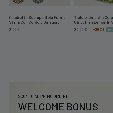
Quadretto Sottopentola Forma
Tralcio Limoni In Cer
Stella Con Cordolo Omaggio
6 Bicchieri Lemon In 
Il
Il
2,99
€
29,99
€
(-25%)
PR
prezzo
prezzo
originale
attuale
era:
è:
39,99 €.
29,99 €.
SCONTO AL PRIMO ORDINE
WELCOME BONUS