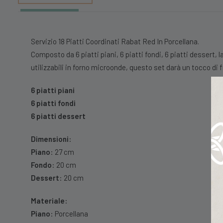
Servizio 18 Piatti Coordinati Rabat Red In Porcellana.
Composto da 6 piatti piani, 6 piatti fondi, 6 piatti dessert, la
utilizzabili in forno microonde, questo set darà un tocco di 
6 piatti piani
6 piatti fondi
6 piatti dessert
Dimensioni:
Piano
: 27 cm
Fondo
: 20 cm
Dessert
: 20 cm
Materiale:
Piano
: Porcellana