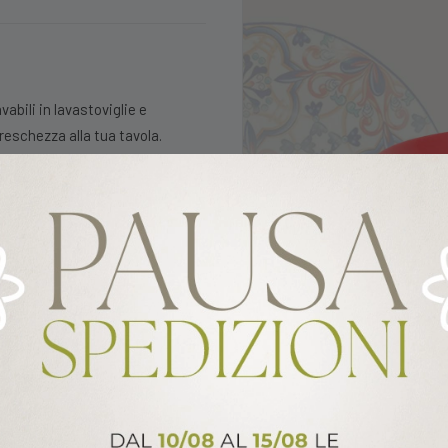
vabili in lavastoviglie e
freschezza alla tua tavola.