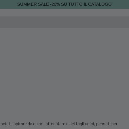
SUMMER SALE -20% SU TUTTO IL CATALOGO
sciati ispirare da colori, atmosfere e dettagli unici, pensati per