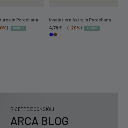
Aurea In Porcellana
Insalatiera Astra In Porcellana
In
20%)
4,79
€
(-20%)
4,
PROMO
PROMO
RICETTE E CONSIGLI
ARCA BLOG