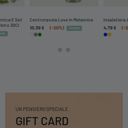
amica E Set
Centrotavola Love In Melamina
Insalatiera 
Vetro 30Cl
10,39
€
(-20%)
4,79
€
(-
PROMO
OMO
UN PENSIERO SPECIALE
GIFT CARD