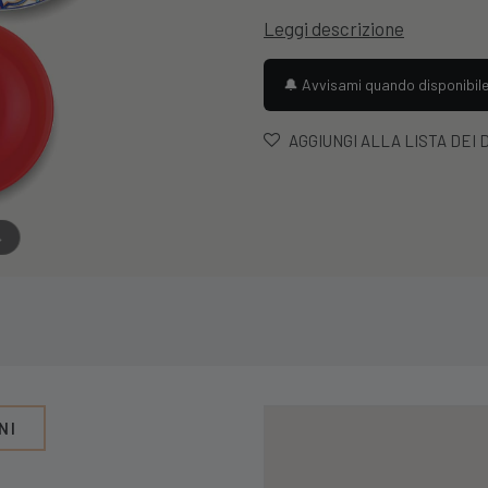
prezzo
Leggi descrizione
origina
era:
🔔 Avvisami quando disponibil
69,99 €
AGGIUNGI ALLA LISTA DEI 
→
NI