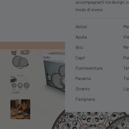
accompagnarti tra design, con
modo di vivere.
Abissi
Ma
Apulia
Vie
PRIMO ORDIN
Brio
Me
Capri
Pu
Fuerteventura
Te
Panama
Tie
Otranto
Lip
Favignana