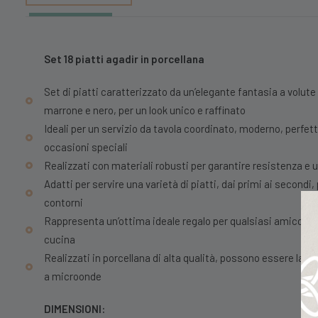
Set 18 piatti agadir in porcellana
Set di piatti caratterizzato da un’elegante fantasia a volute
marrone e nero, per un look unico e raffinato
Ideali per un servizio da tavola coordinato, moderno, perfett
occasioni speciali
Realizzati con materiali robusti per garantire resistenza e
Adatti per servire una varietà di piatti, dai primi ai second
contorni
Rappresenta un’ottima ideale regalo per qualsiasi amico o f
cucina
Realizzati in porcellana di alta qualità, possono essere lavati
a microonde
DIMENSIONI: