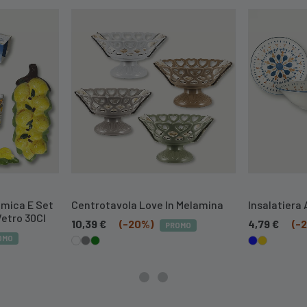
amica E Set
Centrotavola Love In Melamina
Insalatiera 
Vetro 30Cl
10,39
€
(-20%)
4,79
€
(-
PROMO
OMO