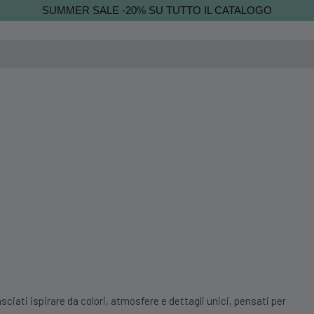
SUMMER SALE -20% SU TUTTO IL CATALOGO
sciati ispirare da colori, atmosfere e dettagli unici, pensati per