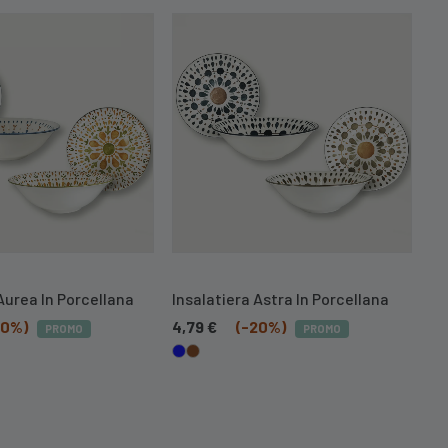
Aurea In Porcellana
Insalatiera Astra In Porcellana
In
20%)
4,79
€
(-20%)
4,
PROMO
PROMO