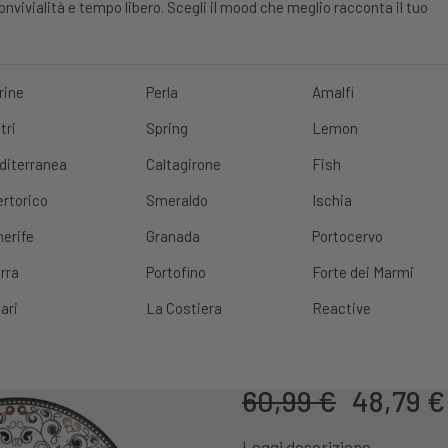
vivialità e tempo libero. Scegli il mood che meglio racconta il tuo
rine
Perla
Amalfi
tri
Spring
Lemon
E?
10% DI SCONTO
SCOPRI
|
SPEDIZIONE GRATUITA
CON UN ORDINE 
diterranea
Caltagirone
Fish
ertorico
Smeraldo
Ischia
nerife
Granada
Portocervo
rra
Portofino
Forte dei Marmi
Set 18 Piatti 
ari
La Costiera
Reactive
Cod. Prodotto:
956966
Il
60,99
€
48,79
€
prezzo
Leggi descrizione