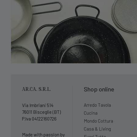
Shop online
AR.CA. S.R.L.
Arredo Tavola
Via Imbriani 514
76011 Bisceglie (BT)
Cucina
P.Iva 04122160726
Mondo Cottura
Casa & Living
Made with passion by
Fuori Tutto