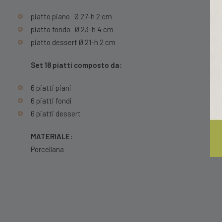
piatto piano Ø 27-h 2 cm
piatto fondo Ø 23-h 4 cm
piatto dessert Ø 21-h 2 cm
Set 18 piatti composto da:
6 piatti piani
6 piatti fondi
6 piatti dessert
MATERIALE:
Porcellana