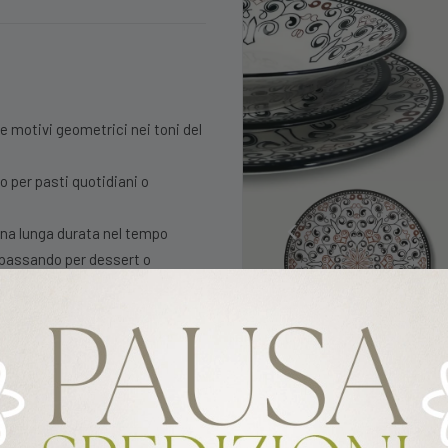
 e motivi geometrici nei toni del
o per pasti quotidiani o
 una lunga durata nel tempo
i, passando per dessert o
amiliare che ama la casa e la
 in lavastoviglie e usati in forni