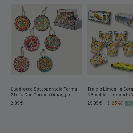
Quadretto Sottopentola Forma
Tralcio Limoni In Cer
Stella Con Cordolo Omaggio
6 Bicchieri Lemon In 
Il
Il
2,99
€
29,99
€
(-25%)
PR
prezzo
prezzo
originale
attuale
era:
è:
39,99 €.
29,99 €.