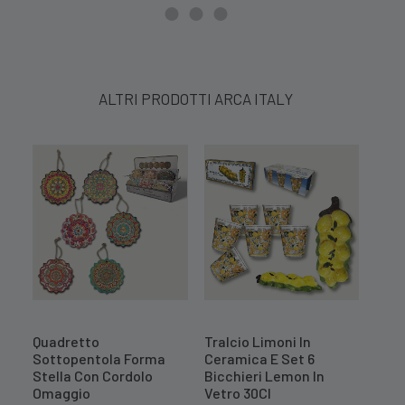
ALTRI PRODOTTI ARCA ITALY
Quadretto
Tralcio Limoni In
Cent
Sottopentola Forma
Ceramica E Set 6
Mel
Stella Con Cordolo
Bicchieri Lemon In
10,
Omaggio
Vetro 30Cl
PR