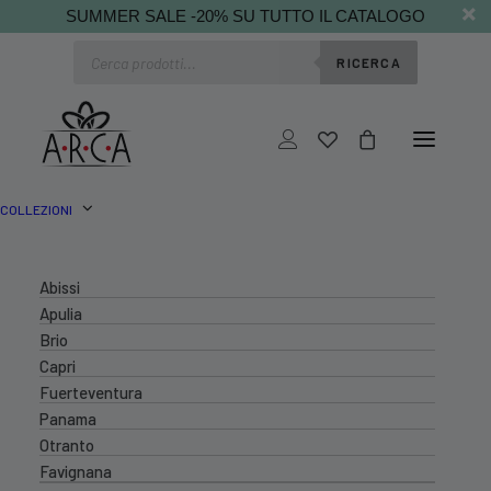
SUMMER SALE -20% SU TUTTO IL CATALOGO
Ricerca
RICERCA
prodotti
COLLEZIONI
Abissi
Apulia
Brio
Capri
Fuerteventura
Panama
Otranto
Favignana