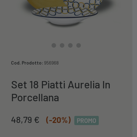
Cod. Prodotto:
956968
Set 18 Piatti Aurelia In
Porcellana
Il
Il
48,79
€
(-20%)
PROMO
prezzo
prezzo
originale
attuale