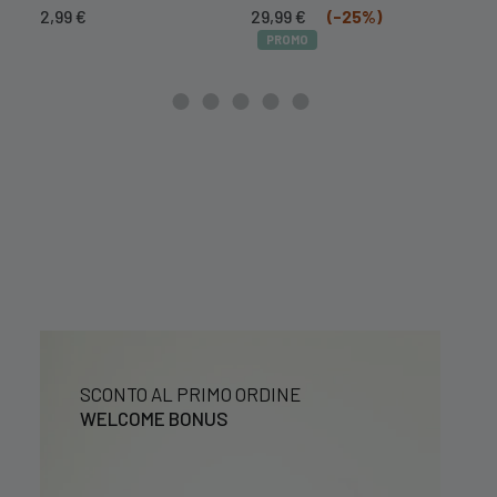
Il
Il
2,99
€
29,99
€
(-25%)
prezzo
prezzo
PROMO
originale
attuale
era:
è:
39,99 €.
29,99 €.
SCONTO AL PRIMO ORDINE
WELCOME BONUS