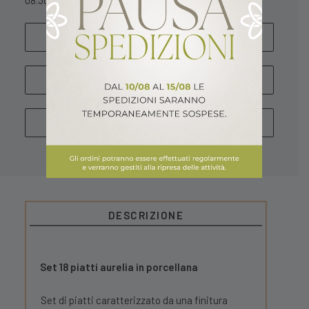
08.30 – 13.00 / 15.30 – 18.30
SCRIVICI
WHATSAPP
CHIAMA
DESCRIZIONE
Set 18 piatti aurelia in porcellana
Set di piatti caratterizzato da una finitura