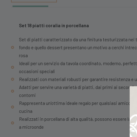
Set 18 piatti coralia in porcellana
Set di piatti caratterizzato da una finitura testurizzata nei t
fondo e quello dessert presentano un motivo a cerchi intrecci
rosa
Ideali per un servizio da tavola coordinato, moderno, perfett
occasioni speciali
Realizzati con materiali robusti per garantire resistenza e
Adatti per servire una varietà di piatti, dai primi ai second
contorni
Rappresenta un’ottima ideale regalo per qualsiasi amico o f
cucina
Realizzati in porcellana di alta qualità, possono essere lavati
a microonde