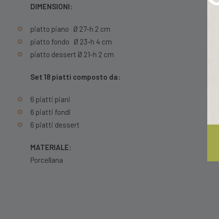
DIMENSIONI:
piatto piano Ø 27-h 2 cm
piatto fondo Ø 23-h 4 cm
piatto dessert Ø 21-h 2 cm
Set 18 piatti composto da:
6 piatti piani
6 piatti fondi
6 piatti dessert
MATERIALE:
Porcellana