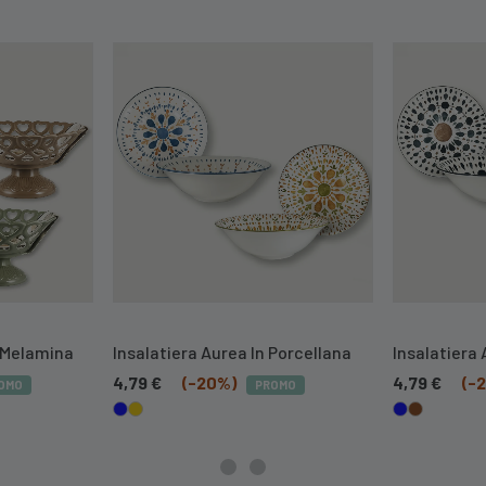
 Melamina
Insalatiera Aurea In Porcellana
Insalatiera 
4,79
€
(-20%)
4,79
€
(-
OMO
PROMO