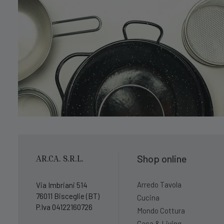
Shop online
AR.CA. S.R.L.
Arredo Tavola
Via Imbriani 514
76011 Bisceglie (BT)
Cucina
P.Iva 04122160726
Mondo Cottura
Casa & Living