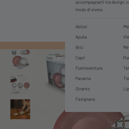
accompagnarti tra design, con
modo di vivere.
Abissi
Ma
Apulia
Vie
PRIMO ORDIN
Brio
Me
Capri
Pu
Fuerteventura
Te
Panama
Tie
Otranto
Lip
Favignana