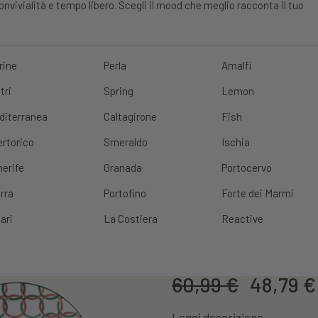
vivialità e tempo libero. Scegli il mood che meglio racconta il tuo
rine
Perla
Amalfi
tri
Spring
Lemon
E?
10% DI SCONTO
SCOPRI
|
SPEDIZIONE GRATUITA
CON UN ORDINE 
diterranea
Caltagirone
Fish
ertorico
Smeraldo
Ischia
nerife
Granada
Portocervo
rra
Portofino
Forte dei Marmi
Set 18 Piatti 
ari
La Costiera
Reactive
Cod. Prodotto:
956967
Il
60,99
€
48,79
€
prezzo
Leggi descrizione