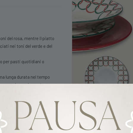
oni del rosa, mentre il piatto
ati nei toni del verde e del
o per pasti quotidiani o
 una lunga durata nel tempo
i, passando per dessert o
amiliare che ama la casa e la
 in lavastoviglie e usati in forni