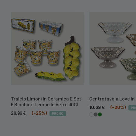
Tralcio Limoni In Ceramica E Set
Centrotavola Love In
6 Bicchieri Lemon In Vetro 30Cl
10,39
€
(-20%)
PR
Il
Il
29,99
€
(-25%)
PROMO
prezzo
prezzo
originale
attuale
era:
è:
39,99 €.
29,99 €.