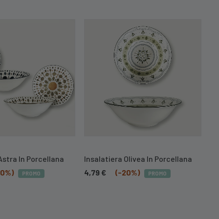
Astra In Porcellana
Insalatiera Olivea In Porcellana
Se
20%)
4,79
€
(-20%)
55
PROMO
PROMO