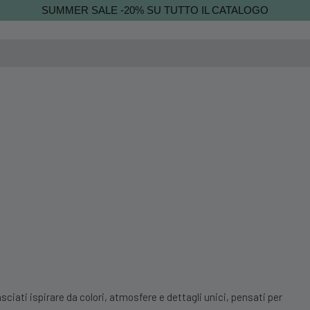
SUMMER SALE -20% SU TUTTO IL CATALOGO
sciati ispirare da colori, atmosfere e dettagli unici, pensati per