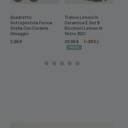
Quadretto
Tralcio Limoni In
Cent
Sottopentola Forma
Ceramica E Set 6
Mel
Stella Con Cordolo
Bicchieri Lemon In
10,
Omaggio
Vetro 30Cl
PR
Il
Il
2,99
€
29,99
€
(-25%)
prezzo
prezzo
PROMO
originale
attuale
era:
è:
39,99 €.
29,99 €.