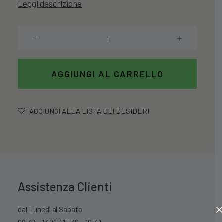
Leggi descrizione
era:
è:
60,99 €.
48,79 €.
Set
18
Piatti
Tokyo
AGGIUNGI AL CARRELLO
In
Porcellana
quantità
AGGIUNGI ALLA LISTA DEI DESIDERI
Assistenza Clienti
dal Lunedì al Sabato