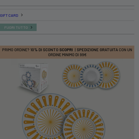
GIFT CARD
FUORI TUTTO
PRIMO ORDINE?
10% DI SCONTO
SCOPRI
|
SPEDIZIONE GRATUITA
CON UN
ORDINE MINIMO DI 99€