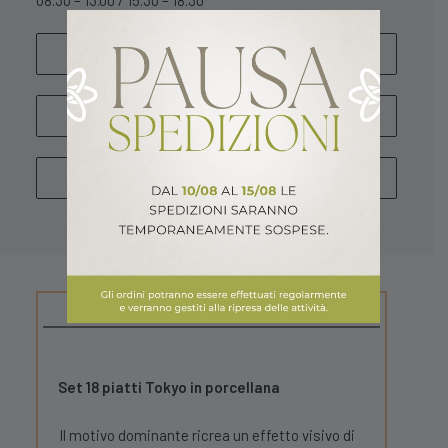
08.30 – 13.00 / 15.30 – 18.30
SCRIVICI
WHATSAPP
CHIAMA
DESCRIZIONE
Set 18 piatti Tokyo in porcellana
Il motivo dominante ricrea un effetto visivo di