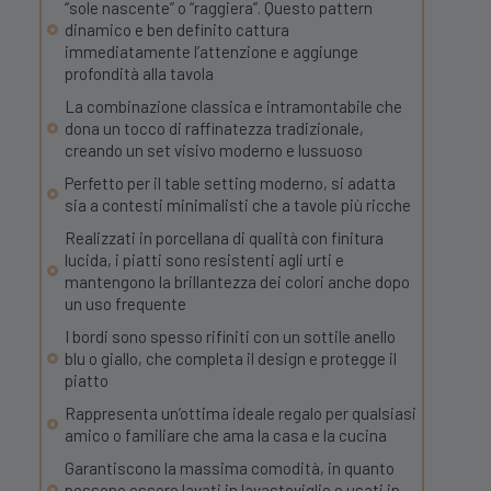
“sole nascente” o “raggiera”. Questo pattern
dinamico e ben definito cattura
immediatamente l’attenzione e aggiunge
profondità alla tavola
La combinazione classica e intramontabile che
dona un tocco di raffinatezza tradizionale,
creando un set visivo moderno e lussuoso
Perfetto per il table setting moderno, si adatta
sia a contesti minimalisti che a tavole più ricche
Realizzati in porcellana di qualità con finitura
lucida, i piatti sono resistenti agli urti e
mantengono la brillantezza dei colori anche dopo
un uso frequente
I bordi sono spesso rifiniti con un sottile anello
blu o giallo, che completa il design e protegge il
piatto
Rappresenta un’ottima ideale regalo per qualsiasi
amico o familiare che ama la casa e la cucina
Garantiscono la massima comodità, in quanto
possono essere lavati in lavastoviglie e usati in