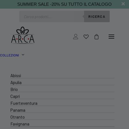
SUMMER SALE -20% SU TUTTO IL CATALOGO
Ricerca
RICERCA
prodotti
COLLEZIONI
Abissi
Apulia
Brio
Capri
Fuerteventura
Panama
Otranto
Favignana