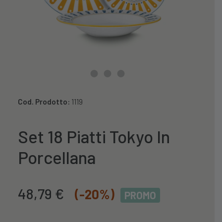
Cod. Prodotto:
1119
Set 18 Piatti Tokyo In
Porcellana
Il
Il
48,79
€
(-20%)
PROMO
prezzo
prezzo
originale
attuale