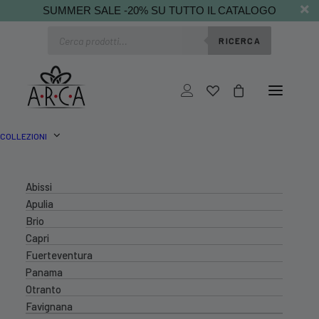
SUMMER SALE -20% SU TUTTO IL CATALOGO
Ricerca
RICERCA
prodotti
COLLEZIONI
Abissi
Apulia
Brio
Capri
Fuerteventura
Panama
Otranto
Favignana