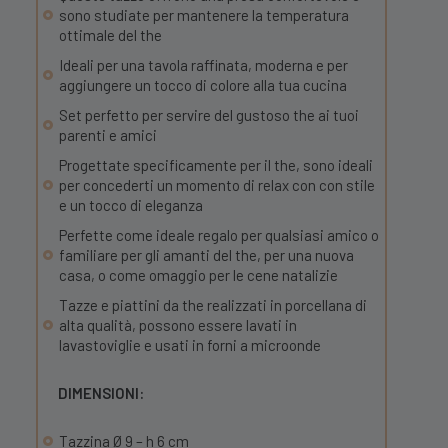
sono studiate per mantenere la temperatura
ottimale del the
Ideali per una tavola raffinata, moderna e per
aggiungere un tocco di colore alla tua cucina
Set perfetto per servire del gustoso the ai tuoi
parenti e amici
Progettate specificamente per il the, sono ideali
per concederti un momento di relax con con stile
e un tocco di eleganza
Perfette come ideale regalo per qualsiasi amico o
familiare per gli amanti del the, per una nuova
casa, o come omaggio per le cene natalizie
Tazze e piattini da the realizzati in porcellana di
alta qualità, possono essere lavati in
lavastoviglie e usati in forni a microonde
DIMENSIONI:
Tazzina Ø 9 – h 6 cm