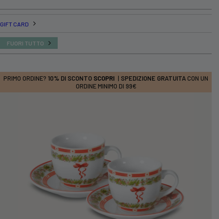
GIFT CARD
FUORI TUTTO
PRIMO ORDINE?
10% DI SCONTO
SCOPRI
|
SPEDIZIONE GRATUITA
CON UN
ORDINE MINIMO DI 99€