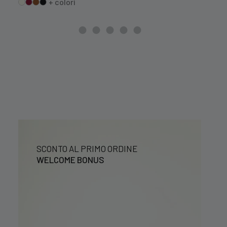
+ colori
originale
attuale
era:
è:
1,99 €.
1,59 €.
SCONTO AL PRIMO ORDINE
WELCOME BONUS