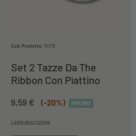
Cod. Prodotto:
70376
Set 2 Tazze Da The
Ribbon Con Piattino
Il
Il
9,59
€
(-20%)
PROMO
prezzo
prezzo
originale
attuale
Leggi descrizione
era:
è:
11,99 €.
9,59 €.