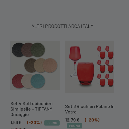
ALTRI PRODOTTI ARCA ITALY
Set 4 Sottobicchieri
Set 
Set 6 Bicchieri Rubino In
Similpelle – TIFFANY
Simi
Vetro
Omaggio
1,59
12,79
€
(-20%)
Il
Il
1,59
€
(-20%)
PROMO
PR
PROMO
prezzo
prezzo