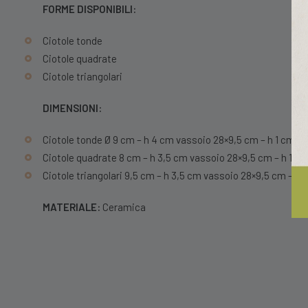
FORME DISPONIBILI:
Ciotole tonde
Ciotole quadrate
Ciotole triangolari
DIMENSIONI:
Ciotole tonde Ø 9 cm – h 4 cm vassoio 28×9,5 cm – h 1 cm
Ciotole quadrate 8 cm – h 3,5 cm vassoio 28×9,5 cm – h 1 c
Ciotole triangolari 9,5 cm – h 3,5 cm vassoio 28×9,5 cm – h 
MATERIALE:
Ceramica