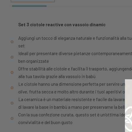
Set 3 ciotole reactive con vassoio dinamic
Aggiungi un tocco di eleganza naturale e funzionalità alla t
set
Ideali per presentare diverse pietanze contemporaneamen
ben organizzate
Offre stabilità alle ciotole e facilita il trasporto, aggiungen
alla tua tavola grazie alla vassoio in babù
Le ciotole hanno una dimensione perfetta per servire una var
olive, frutta secca e molto altro durante i tuoi aperitivi o br
La ceramica è un materiale resistente e facile da lavare, anc
di lavare la base in bambù a mano per preservarne la bellezz
Con la sua confezione curata, questo set è un’ottima idea re
convivialità e del buon gusto