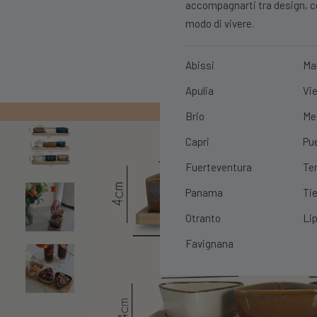
accompagnarti tra design, con
modo di vivere.
Abissi
Ma
Apulia
Vie
PRIMO ORDIN
Brio
Me
Capri
Pu
Fuerteventura
Te
Panama
Tie
Otranto
Lip
Favignana