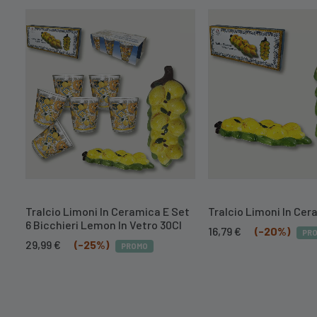
Tralcio Limoni In Ceramica E Set
Tralcio Limoni In Ce
6 Bicchieri Lemon In Vetro 30Cl
Il
Il
16,79
€
(-20%)
PR
Il
Il
prezzo
prezzo
29,99
€
(-25%)
PROMO
prezzo
prezzo
originale
attuale
originale
attuale
era:
è:
era:
è:
20,99 €.
16,79 €.
39,99 €.
29,99 €.