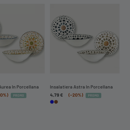
Aurea In Porcellana
Insalatiera Astra In Porcellana
In
20%)
4,79
€
(-20%)
4,
PROMO
PROMO