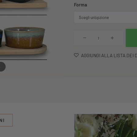
Forma
Set
3
Ciotole
AGGIUNGI ALLA LISTA DEI 
Reactive
→
Con
Vassoio
Dinamic
quantità
NI