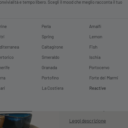
vivialità e tempo libero. Scegli il mood che meglio racconta il tuo
rine
Perla
Amalfi
tri
Spring
Lemon
E?
10% DI SCONTO
SCOPRI
|
SPEDIZIONE GRATUITA
CON UN ORDINE 
diterranea
Caltagirone
Fish
ertorico
Smeraldo
Ischia
Set 3 Ciotole
nerife
Granada
Portocervo
Dinamic
rra
Portofino
Forte dei Marmi
ari
La Costiera
Reactive
Cod. Prodotto:
SET3CIOTOLE
13,99
€
11,19
€
Leggi descrizione