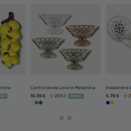
ramica
Centrotavola Love In Melamina
Insalatiera 
10,39
€
(-20%)
4,79
€
(-
OMO
PROMO