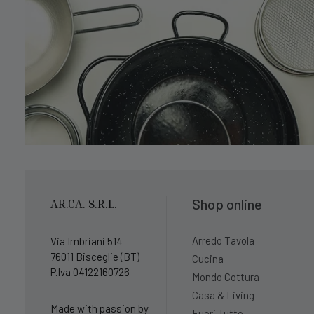
Shop online
AR.CA. S.R.L.
Arredo Tavola
Via Imbriani 514
76011 Bisceglie (BT)
Cucina
P.Iva 04122160726
Mondo Cottura
Casa & Living
Made with passion by
Fuori Tutto