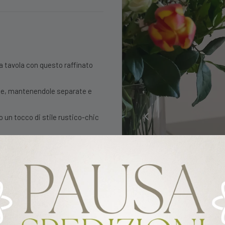
ua tavola con questo raffinato
te, mantenendole separate e
do un tocco di stile rustico-chic
ietà di stuzzichini, salse,
unch
he in lavastoviglie (si consiglia
a nel tempo)
galo per gli amanti della