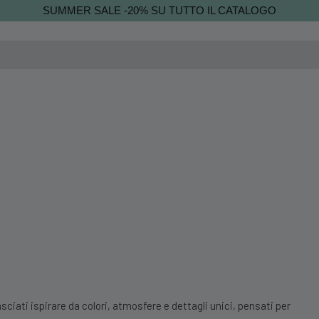
SUMMER SALE -20% SU TUTTO IL CATALOGO
sciati ispirare da colori, atmosfere e dettagli unici, pensati per