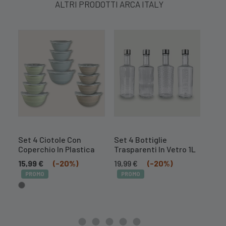
ALTRI PRODOTTI ARCA ITALY
Set 4 Ciotole Con
Set 4 Bottiglie
Affe
Coperchio In Plastica
Trasparenti In Vetro 1L
Acci
Pro
Il
Il
15,99
€
(-20%)
19,99
€
(-20%)
prezzo
prezzo
Il
7,99
PROMO
PROMO
originale
attuale
prez
era:
è:
orig
24,99 €.
19,99 €.
era:
9,99 