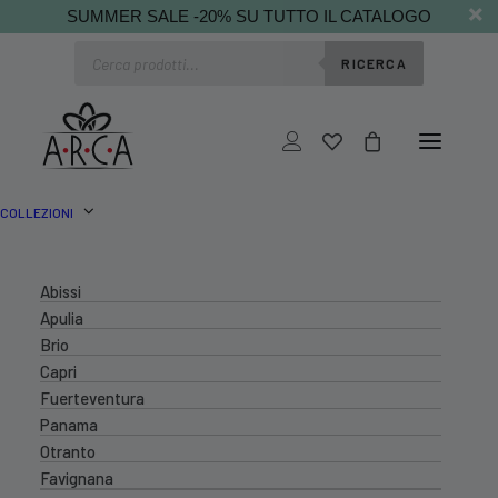
SUMMER SALE -20% SU TUTTO IL CATALOGO
Ricerca
RICERCA
prodotti
COLLEZIONI
Abissi
Apulia
Brio
Capri
Fuerteventura
Panama
Otranto
Favignana