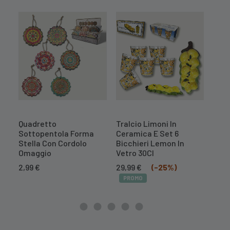
Quadretto
Tralcio Limoni In
Tral
Sottopentola Forma
Ceramica E Set 6
Cer
Stella Con Cordolo
Bicchieri Lemon In
Il
16,7
Omaggio
Vetro 30Cl
prez
PR
Il
Il
orig
2,99
€
29,99
€
(-25%)
prezzo
prezzo
era:
PROMO
originale
attuale
20,9
era:
è:
39,99 €.
29,99 €.