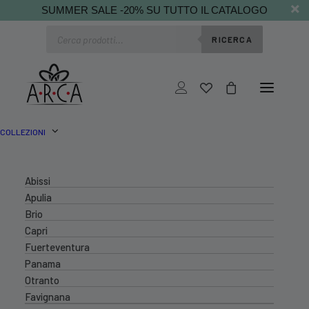
SUMMER SALE -20% SU TUTTO IL CATALOGO
Ricerca
RICERCA
prodotti
COLLEZIONI
Abissi
Apulia
Brio
Capri
Fuerteventura
Panama
Otranto
Favignana