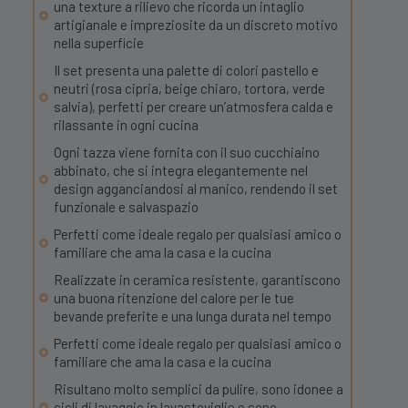
una texture a rilievo che ricorda un intaglio
artigianale e impreziosite da un discreto motivo
nella superficie
Il set presenta una palette di colori pastello e
neutri (rosa cipria, beige chiaro, tortora, verde
salvia), perfetti per creare un’atmosfera calda e
rilassante in ogni cucina
Ogni tazza viene fornita con il suo cucchiaino
abbinato, che si integra elegantemente nel
design agganciandosi al manico, rendendo il set
funzionale e salvaspazio
Perfetti come ideale regalo per qualsiasi amico o
familiare che ama la casa e la cucina
Realizzate in ceramica resistente, garantiscono
una buona ritenzione del calore per le tue
bevande preferite e una lunga durata nel tempo
Perfetti come ideale regalo per qualsiasi amico o
familiare che ama la casa e la cucina
Risultano molto semplici da pulire, sono idonee a
cicli di lavaggio in lavastoviglie e sono