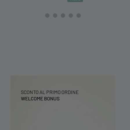
originale
attuale
era:
è:
39,99 €.
29,99 €.
SCONTO AL PRIMO ORDINE
WELCOME BONUS