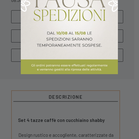
08.30 – 13.00 / 15.30 – 18.30
SCRIVICI
WHATSAPP
CHIAMA
DESCRIZIONE
Set 4 tazze caffè con cucchiaino shabby
Design rustico e accogliente, caratterizzate da