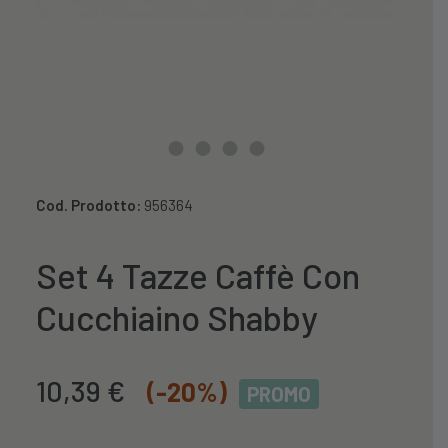
Cod. Prodotto:
956364
Set 4 Tazze Caffè Con
Cucchiaino Shabby
Il
Il
10,39
€
(-20%)
PROMO
prezzo
prezzo
originale
attuale