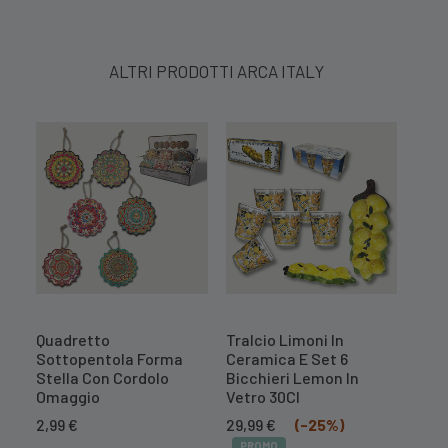
ALTRI PRODOTTI ARCA ITALY
Quadretto
Tralcio Limoni In
Cent
Sottopentola Forma
Ceramica E Set 6
Mel
Stella Con Cordolo
Bicchieri Lemon In
10,
Omaggio
Vetro 30Cl
PR
Il
Il
2,99
€
29,99
€
(-25%)
prezzo
prezzo
PROMO