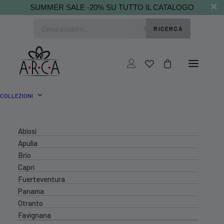
SUMMER SALE -20% SU TUTTO IL CATALOGO
Ricerca
RICERCA
prodotti
COLLEZIONI
Abissi
Apulia
Brio
Capri
Fuerteventura
Panama
Otranto
Favignana