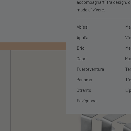
accompagnarti tra design, con
modo di vivere.
Abissi
Ma
Apulia
Vie
PRIMO ORDIN
Brio
Me
Capri
Pu
Fuerteventura
Te
Panama
Tie
Otranto
Lip
Favignana