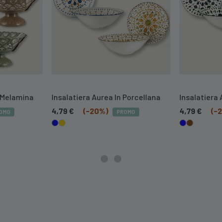
 Melamina
Insalatiera Aurea In Porcellana
Insalatiera 
4,79
€
(-20%)
4,79
€
(-
OMO
PROMO