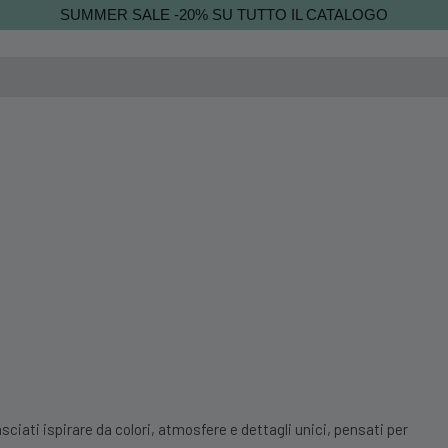
SUMMER SALE -20% SU TUTTO IL CATALOGO
sciati ispirare da colori, atmosfere e dettagli unici, pensati per