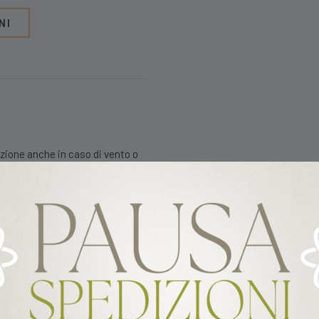
NI
zione anche in caso di vento o
 qualsiasi stile di
lta qualità, che li rende
zzati sia all’interno che