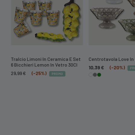
Tralcio Limoni In Ceramica E Set
Centrotavola Love In
6 Bicchieri Lemon In Vetro 30Cl
10,39
€
(-20%)
PR
Il
Il
29,99
€
(-25%)
PROMO
prezzo
prezzo
originale
attuale
era:
è:
39,99 €.
29,99 €.