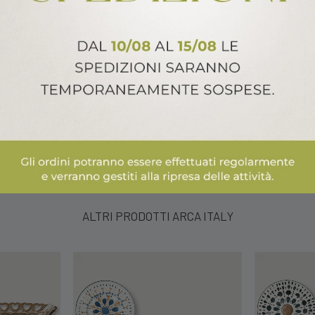
 sapone e asciugarli con un panno
ALTRI PRODOTTI ARCA ITALY