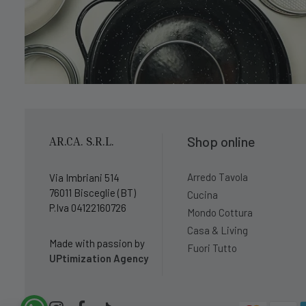
Shop online
AR.CA. S.R.L.
Arredo Tavola
Via Imbriani 514
76011 Bisceglie (BT)
Cucina
P.Iva 04122160726
Mondo Cottura
Casa & Living
Made with passion by
Fuori Tutto
UPtimization Agency