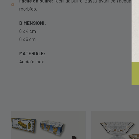
Facile da pulire:
facili da pulire. Basta lavarli con acqua e
morbido.
DIMENSIONI:
6 x 4 cm
6 x 6 cm
MATERIALE:
Acciaio Inox