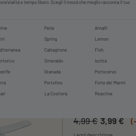
vivialità e tempo libero. Scegli il mood che meglio racconta il tuo
rine
Perla
Amalfi
tri
Spring
Lemon
E?
10% DI SCONTO
SCOPRI
|
SPEDIZIONE GRATUITA
CON UN ORDINE 
diterranea
Caltagirone
Fish
ertorico
Smeraldo
Ischia
nerife
Granada
Portocervo
rra
Portofino
Forte dei Marmi
Set 4pz Ferma
ari
La Costiera
Reactive
Cod. Prodotto:
SET4PZFERMA
4,99
€
3,99
€
(
Leggi descrizione