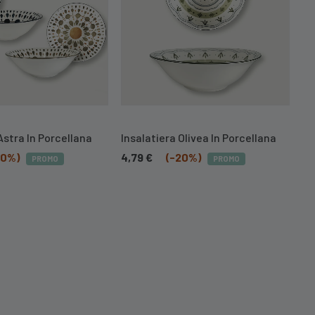
Astra In Porcellana
Insalatiera Olivea In Porcellana
Se
20%)
4,79
€
(-20%)
55
PROMO
PROMO