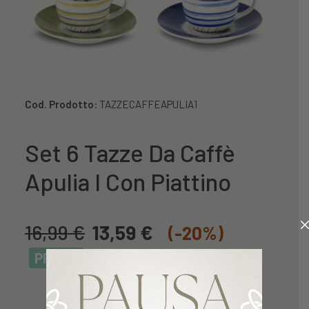
Cod. Prodotto:
TAZZECAFFEAPULIA1
Set 6 Tazze Da Caffè
Apulia I Con Piattino
16,99
€
13,59
€
(-20%)
PROMO