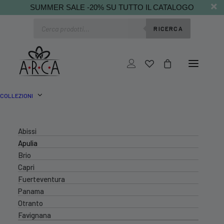
SUMMER SALE -20% SU TUTTO IL CATALOGO
Ricerca
RICERCA
prodotti
COLLEZIONI
Abissi
Apulia
Brio
Capri
Fuerteventura
Panama
Otranto
Favignana