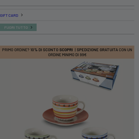
GIFT CARD
FUORI TUTTO
PRIMO ORDINE?
10% DI SCONTO
SCOPRI
|
SPEDIZIONE GRATUITA
CON UN
ORDINE MINIMO DI 99€