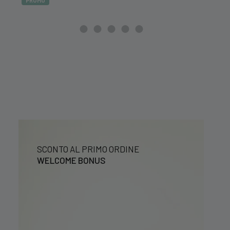
PROMO
originale
attuale
20,99 €.
16,79 €.
era:
è:
39,99 €.
29,99 €.
SCONTO AL PRIMO ORDINE
WELCOME BONUS