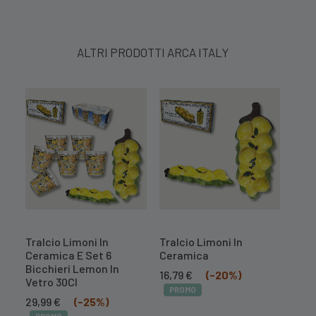
ALTRI PRODOTTI ARCA ITALY
Tralcio Limoni In
Tralcio Limoni In
Cent
Ceramica E Set 6
Ceramica
Mel
Bicchieri Lemon In
Il
Il
16,79
€
(-20%)
10,
Vetro 30Cl
prezzo
prezzo
PROMO
PR
Il
Il
originale
attuale
29,99
€
(-25%)
prezzo
prezzo
era:
è: