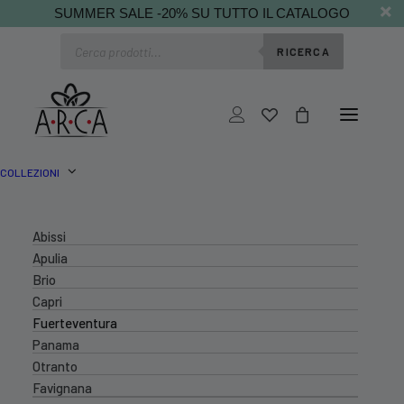
SUMMER SALE -20% SU TUTTO IL CATALOGO
Ricerca
RICERCA
prodotti
COLLEZIONI
Abissi
Apulia
Brio
Capri
Fuerteventura
Panama
Otranto
Favignana