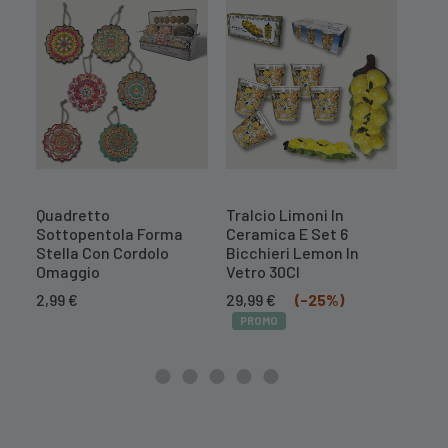
Quadretto
Tralcio Limoni In
Tral
Sottopentola Forma
Ceramica E Set 6
Cer
Stella Con Cordolo
Bicchieri Lemon In
Il
16,7
Omaggio
Vetro 30Cl
prez
PR
Il
Il
orig
2,99
€
29,99
€
(-25%)
prezzo
prezzo
era:
PROMO
originale
attuale
20,9
era:
è:
39,99 €.
29,99 €.