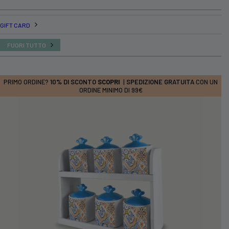
GIFT CARD
FUORI TUTTO
PRIMO ORDINE?
10% DI SCONTO
SCOPRI
|
SPEDIZIONE GRATUITA
CON UN
ORDINE MINIMO DI 99€