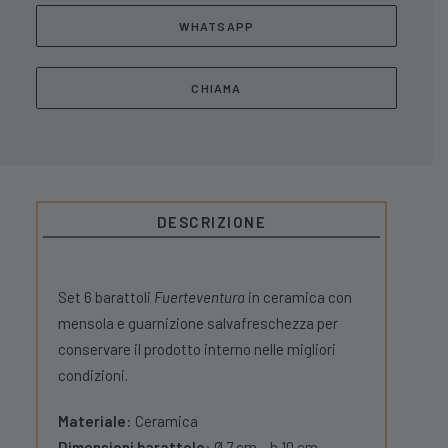
WHATSAPP
CHIAMA
DESCRIZIONE
Set 6 barattoli
Fuerteventura
in ceramica con
mensola e guarnizione salvafreschezza per
conservare il prodotto interno nelle migliori
condizioni.
Materiale
: Ceramica
Dimensioni barattolo
: Ø 7 cm – h 10 cm