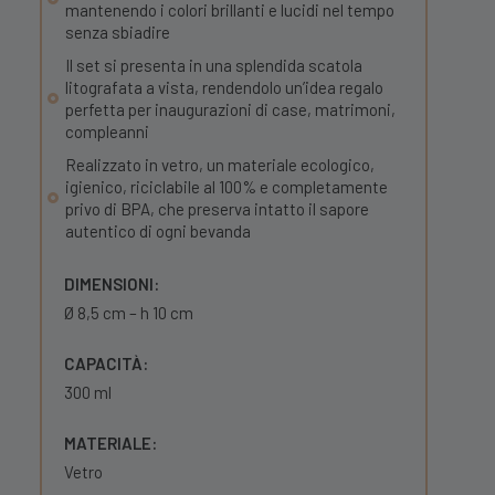
mantenendo i colori brillanti e lucidi nel tempo
senza sbiadire
Il set si presenta in una splendida scatola
litografata a vista, rendendolo un’idea regalo
perfetta per inaugurazioni di case, matrimoni,
compleanni
Realizzato in vetro, un materiale ecologico,
igienico, riciclabile al 100% e completamente
privo di BPA, che preserva intatto il sapore
autentico di ogni bevanda
DIMENSIONI:
Ø 8,5 cm – h 10 cm
CAPACITÀ:
300 ml
MATERIALE:
Vetro