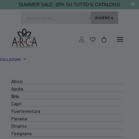
SUMMER SALE -20% SU TUTTO IL CATALOGO
Ricerca
RICERCA
prodotti
COLLEZIONI
Abissi
Apulia
Brio
Capri
Fuerteventura
Panama
Otranto
Favignana