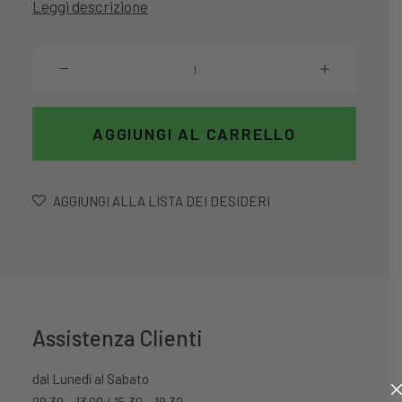
Leggi descrizione
era:
è:
12,99 €.
10,39 €.
Set
6
Bicchieri
Brio
AGGIUNGI AL CARRELLO
In
Vetro
30Cl
AGGIUNGI ALLA LISTA DEI DESIDERI
quantità
Assistenza Clienti
dal Lunedì al Sabato