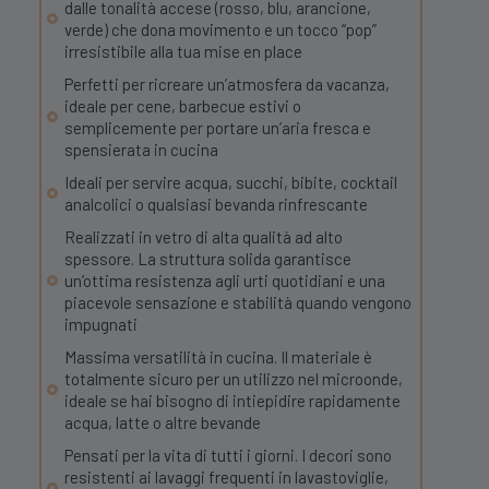
dalle tonalità accese (rosso, blu, arancione,
verde) che dona movimento e un tocco “pop”
irresistibile alla tua mise en place
Perfetti per ricreare un’atmosfera da vacanza,
ideale per cene, barbecue estivi o
semplicemente per portare un’aria fresca e
spensierata in cucina
Ideali per servire acqua, succhi, bibite, cocktail
analcolici o qualsiasi bevanda rinfrescante
Realizzati in vetro di alta qualità ad alto
spessore. La struttura solida garantisce
un’ottima resistenza agli urti quotidiani e una
piacevole sensazione e stabilità quando vengono
impugnati
Massima versatilità in cucina. Il materiale è
totalmente sicuro per un utilizzo nel microonde,
ideale se hai bisogno di intiepidire rapidamente
acqua, latte o altre bevande
Pensati per la vita di tutti i giorni. I decori sono
resistenti ai lavaggi frequenti in lavastoviglie,