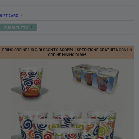
GIFT CARD
FUORI TUTTO
PRIMO ORDINE?
10% DI SCONTO
SCOPRI
|
SPEDIZIONE GRATUITA
CON UN
ORDINE MINIMO DI 99€