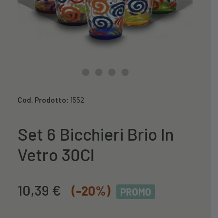
Cod. Prodotto:
1552
Set 6 Bicchieri Brio In
Vetro 30Cl
Il
Il
10,39
€
(-20%)
PROMO
prezzo
prezzo
originale
attuale