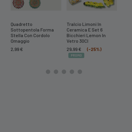
Quadretto
Tralcio Limoni In
Cent
Sottopentola Forma
Ceramica E Set 6
Mel
Stella Con Cordolo
Bicchieri Lemon In
10,
Omaggio
Vetro 30Cl
PR
Il
Il
2,99
€
29,99
€
(-25%)
prezzo
prezzo
PROMO
originale
attuale
era:
è:
39,99 €.
29,99 €.