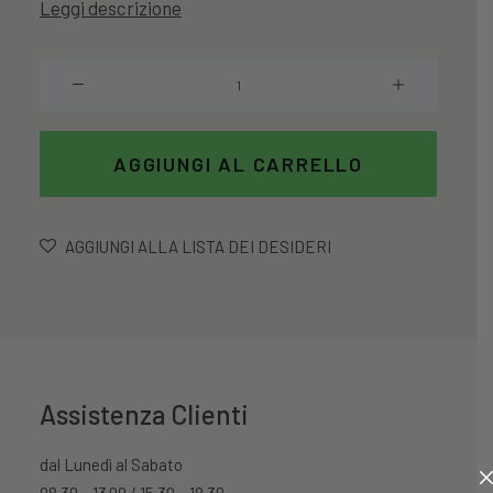
Leggi descrizione
era:
è:
12,99 €.
10,39 €.
Set
6
Bicchieri
Portofino
AGGIUNGI AL CARRELLO
In
Vetro
30Cl
AGGIUNGI ALLA LISTA DEI DESIDERI
quantità
Assistenza Clienti
dal Lunedì al Sabato