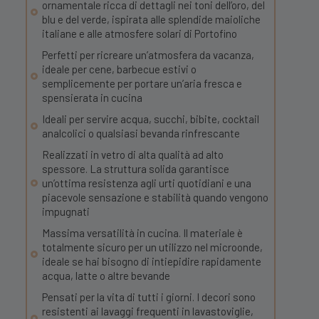
ornamentale ricca di dettagli nei toni dell’oro, del
blu e del verde, ispirata alle splendide maioliche
italiane e alle atmosfere solari di Portofino
Perfetti per ricreare un’atmosfera da vacanza,
ideale per cene, barbecue estivi o
semplicemente per portare un’aria fresca e
spensierata in cucina
Ideali per servire acqua, succhi, bibite, cocktail
analcolici o qualsiasi bevanda rinfrescante
Realizzati in vetro di alta qualità ad alto
spessore. La struttura solida garantisce
un’ottima resistenza agli urti quotidiani e una
piacevole sensazione e stabilità quando vengono
impugnati
Massima versatilità in cucina. Il materiale è
totalmente sicuro per un utilizzo nel microonde,
ideale se hai bisogno di intiepidire rapidamente
acqua, latte o altre bevande
Pensati per la vita di tutti i giorni. I decori sono
resistenti ai lavaggi frequenti in lavastoviglie,