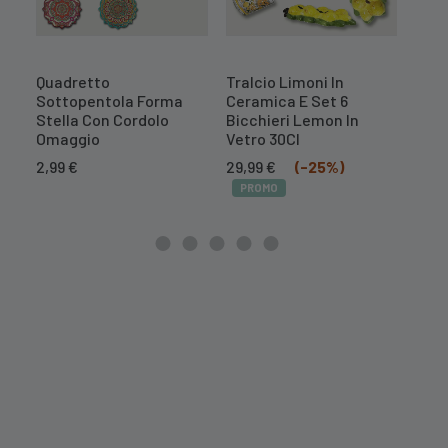
Quadretto
Tralcio Limoni In
Tral
Sottopentola Forma
Ceramica E Set 6
Cer
Stella Con Cordolo
Bicchieri Lemon In
Il
16,7
Omaggio
Vetro 30Cl
prez
PR
Il
Il
orig
2,99
€
29,99
€
(-25%)
prezzo
prezzo
era:
PROMO
originale
attuale
20,9
era:
è:
39,99 €.
29,99 €.