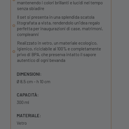
mantenendo i colori brillanti e lucidi nel tempo
senza sbiadire
Il set si presenta in una splendida scatola
litografata a vista, rendendolo un’idea regalo
perfetta per inaugurazioni di case, matrimoni,
compleanni
Realizzato in vetro, un materiale ecologico,
igienico, riciclabile al 100% e completamente
privo di BPA, che preserva intatto il sapore
autentico di ogni bevanda
DIMENSIONI:
Ø 8,5 cm – h 10 cm
CAPACITÀ:
300 ml
MATERIALE:
Vetro