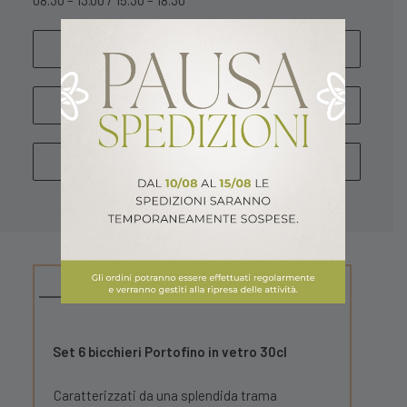
08.30 – 13.00 / 15.30 – 18.30
SCRIVICI
WHATSAPP
CHIAMA
DESCRIZIONE
Set 6 bicchieri Portofino in vetro 30cl
Caratterizzati da una splendida trama