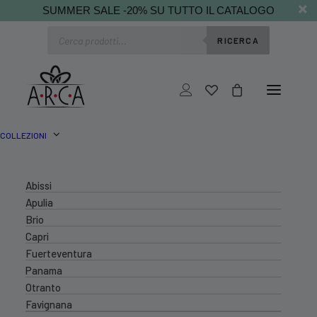
SUMMER SALE -20% SU TUTTO IL CATALOGO
Ricerca
RICERCA
prodotti
COLLEZIONI
Abissi
Apulia
Brio
Capri
Fuerteventura
Panama
Otranto
Favignana