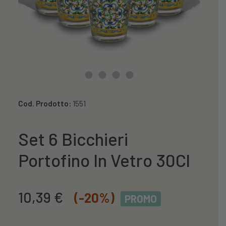
Cod. Prodotto:
1551
Set 6 Bicchieri
Portofino In Vetro 30Cl
Il
Il
10,39
€
(-20%)
PROMO
prezzo
prezzo
originale
attuale