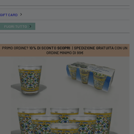
GIFT CARD
FUORI TUTTO
PRIMO ORDINE?
10% DI SCONTO
SCOPRI
|
SPEDIZIONE GRATUITA
CON UN
ORDINE MINIMO DI 99€