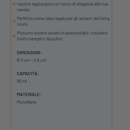
tazzine aggiungono un tocco di eleganza alla tua
tavola;
Perfetta come idea regalo per gli amanti del living
room;
Possono essere lavate in lavastoviglie, risultano
molto semplici da pulire.
DIMENSIONI:
Ø 11 cm – h 6 cm
CAPACITÀ:
90 ml
MATERIALE:
Porcellana