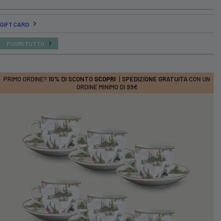
GIFT CARD
FUORI TUTTO
PRIMO ORDINE?
10% DI SCONTO
SCOPRI
|
SPEDIZIONE GRATUITA
CON UN
ORDINE MINIMO DI 99€