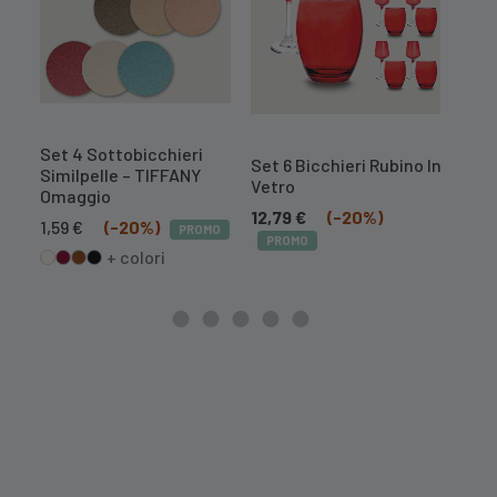
Set 4 Sottobicchieri
Set 
Set 6 Bicchieri Rubino In
Similpelle – TIFFANY
Simi
Vetro
Omaggio
1,59
12,79
€
(-20%)
Il
Il
1,59
€
(-20%)
PROMO
PR
PROMO
prezzo
prezzo
+ colori
originale
attuale
era:
è:
1,99 €.
1,59 €.