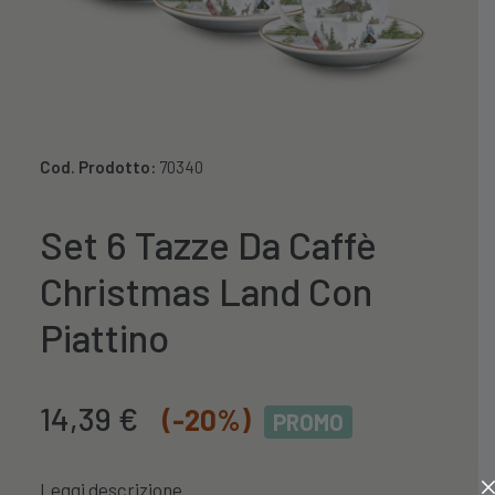
Cod. Prodotto:
70340
Set 6 Tazze Da Caffè
Christmas Land Con
Piattino
Il
Il
14,39
€
(-20%)
PROMO
prezzo
prezzo
originale
attuale
Leggi descrizione