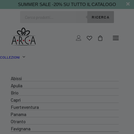
SUMMER SALE -20% SU TUTTO IL CATALOGO
Ricerca
RICERCA
prodotti
COLLEZIONI
Abissi
Apulia
Brio
Capri
Fuerteventura
Panama
Otranto
Favignana