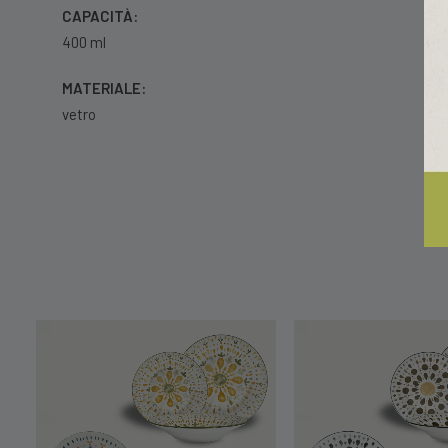
CAPACITÀ:
400 ml
MATERIALE:
vetro