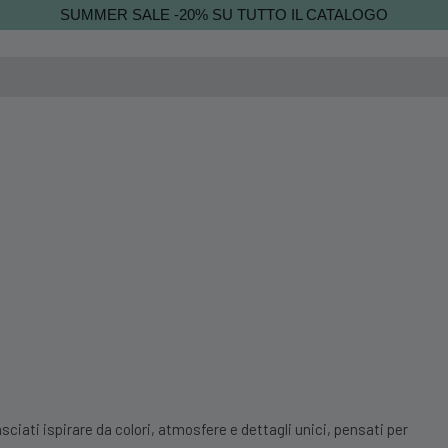
SUMMER SALE -20% SU TUTTO IL CATALOGO
sciati ispirare da colori, atmosfere e dettagli unici, pensati per