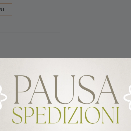
NI
altre bevande;
a a una cena elegante;
onsigliabile il lavaggio in