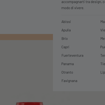
accompagnarti tra design, con
modo di vivere.
Abissi
Ma
Apulia
Vie
PRIMO ORDIN
Brio
Me
Capri
Pu
Fuerteventura
Te
Panama
Tie
Otranto
Lip
Favignana