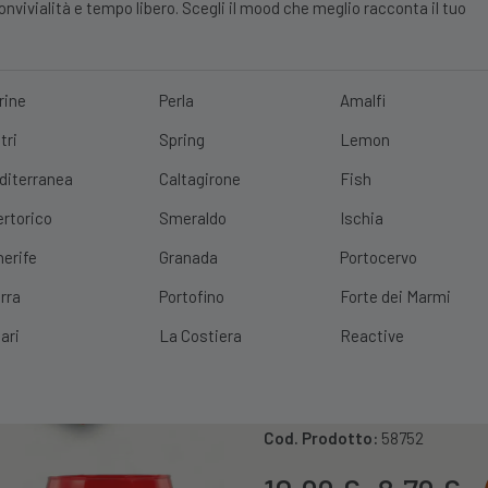
vivialità e tempo libero. Scegli il mood che meglio racconta il tuo
rine
Perla
Amalfi
tri
Spring
Lemon
E?
10% DI SCONTO
SCOPRI
|
SPEDIZIONE GRATUITA
CON UN ORDINE 
diterranea
Caltagirone
Fish
ertorico
Smeraldo
Ischia
nerife
Granada
Portocervo
rra
Portofino
Forte dei Marmi
ari
La Costiera
Reactive
Set 6 Tumble
Cod. Prodotto:
58752