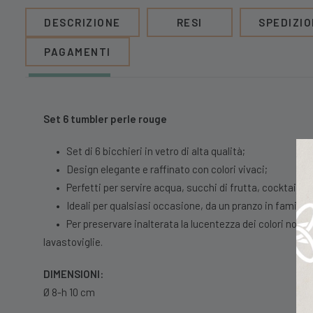
DESCRIZIONE
RESI
SPEDIZIO
PAGAMENTI
Set 6 tumbler perle rouge
•
Set di 6 bicchieri in vetro di alta qualità;
•
Design elegante e raffinato con colori vivaci;
•
Perfetti per servire acqua, succhi di frutta, cocktail e 
•
Ideali per qualsiasi occasione, da un pranzo in famigli
•
Per preservare inalterata la lucentezza dei colori non è c
lavastoviglie.
DIMENSIONI:
Ø 8-h 10 cm