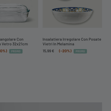
ttangolare Con
Insalatiera Irregolare Con Posate
n Vetro 32x21cm
Vietri In Melamina
Il
Il
20%)
15,99
€
(-20%)
PROMO
PROMO
zzo
prezzo
prezzo
ale
originale
attuale
era:
è:
 €.
19,99 €.
15,99 €.