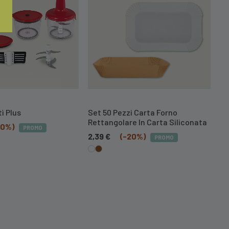
ì Plus
Set 50 Pezzi Carta Forno
Se
Rettangolare In Carta Siliconata
Qu
20%)
PROMO
zzo
2,39
€
(-20%)
2,
PROMO
ale
 €.