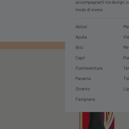
accompagnarti tra design, con
modo di vivere.
Abissi
Ma
Apulia
Vie
PRIMO ORDIN
Brio
Me
Capri
Pu
Fuerteventura
Te
Panama
Tie
Otranto
Lip
Favignana