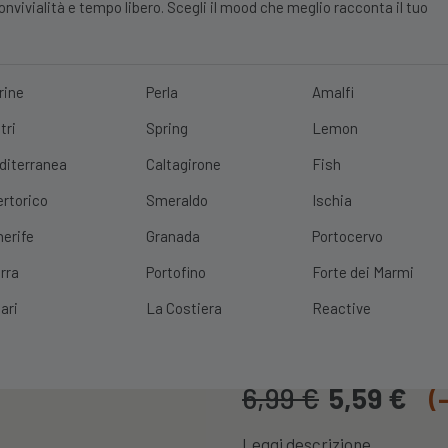
vivialità e tempo libero. Scegli il mood che meglio racconta il tuo
rine
Perla
Amalfi
tri
Spring
Lemon
E?
10% DI SCONTO
SCOPRI
|
SPEDIZIONE GRATUITA
CON UN ORDINE 
diterranea
Caltagirone
Fish
ertorico
Smeraldo
Ischia
nerife
Granada
Portocervo
rra
Portofino
Forte dei Marmi
Spatola Cuoc
ari
La Costiera
Reactive
Cod. Prodotto:
SPATOLARET
6,99
€
5,59
€
(
Leggi descrizione