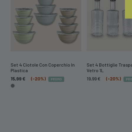
Set 4 Ciotole Con Coperchio In
Set 4 Bottiglie Traspa
Plastica
Vetro 1L
Il
Il
15,99
€
(-20%)
19,99
€
(-20%)
PROMO
PR
prezzo
prezzo
originale
attuale
era:
è:
24,99 €.
19,99 €.