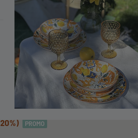
MINIMO DI 99€
o Retta
TA
-20%)
PROMO