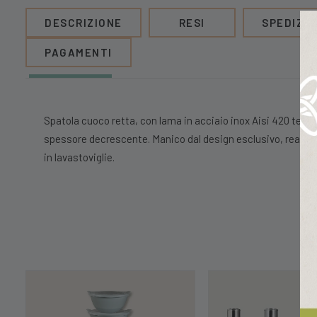
DESCRIZIONE
RESI
SPEDIZIO
PAGAMENTI
Spatola cuoco retta, con lama in acciaio inox Aisi 420 temp
spessore decrescente. Manico dal design esclusivo, realizza
in lavastoviglie.