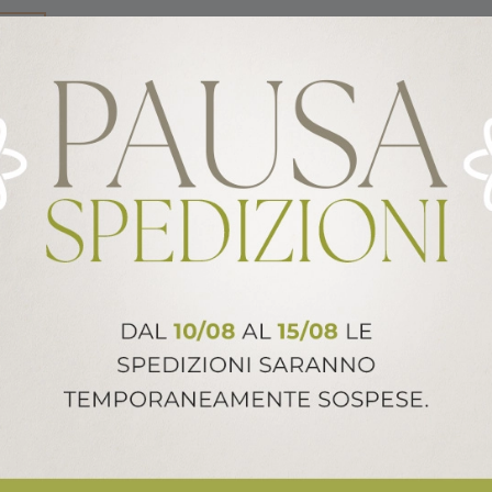
NI
erata, per alimenti, con
to in polipropilene. Resistente
ALTRI PRODOTTI ARCA ITALY