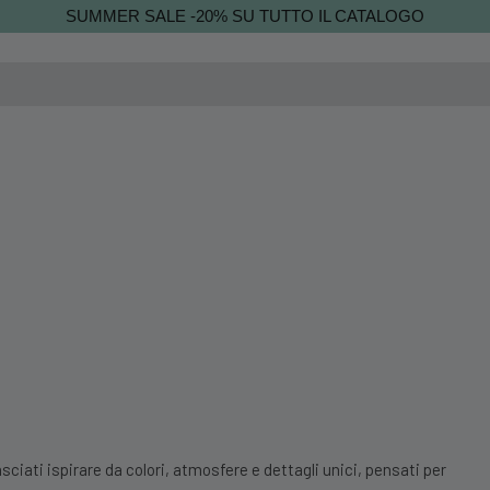
SUMMER SALE -20% SU TUTTO IL CATALOGO
sciati ispirare da colori, atmosfere e dettagli unici, pensati per